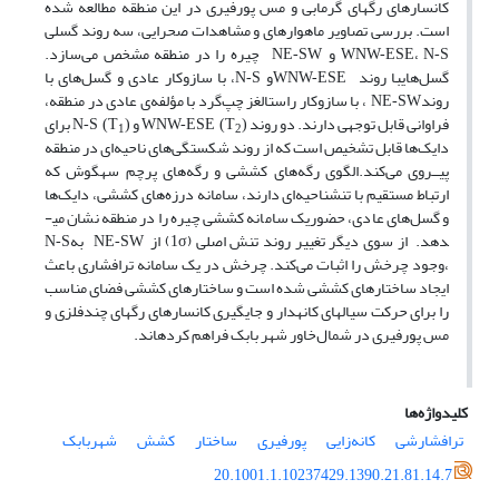
کانسارهای رگه­ای گرمابی و مس پورفیری در این منطقه مطالعه شده
است. بررسی تصاویر ماهواره­ای و مشاهدات صحرایی، سه روند گسلی
،
و
چیره را در منطقه مشخص می‌سازد.
NE-SW
WNW-ESE
N-S
گسل‌هایبا روند
و
، با سازوکار عادی و گسل‌های با
N-S
WNW-ESE
روند
، با سازوکار راستالغز چپ‌گرد با مؤلفه‌ی عادی در منطقه،
NE-SW
فراوانی قابل توجهی دارند. دو روند
و
برای
N-S (T
)
WNW-ESE (T
)
1
2
دایک‌ها قابل تشخیص است که از روند شکستگی‌های ناحیه‌ای در منطقه
پیــروی می‌کند.الگوی رگه‌های کششی و رگه‌های پرچم سه‏گوش که
ارتباط مستقیم با تنشناحیه‌ای دارند، سامانه درزه‌های کششی، دایک‌ها
و گسل‌های عادی، حضوریک سامانه کششی چیره را در منطقه نشان می­
دهد. از سوی دیگر تغییر روند تنش اصلی (1
) از
به
N-S
NE-SW
σ
،وجود چرخش را اثبات می‌کند. چرخش در یک سامانه ترافشاری باعث
ایجاد ساختارهای کششی شده است و ساختارهای کششی فضای مناسب
را برای حرکت سیال­های کانه­دار و جایگیری کانسارهای رگه­ای چندفلزی و
مس پورفیری در شمال­‌خاور شهر بابک فراهم کرده‏اند.
کلیدواژه‌ها
ترافشارشی
کانه‌زایی
پورفیری
ساختار
کشش
شهربابک
20.1001.1.10237429.1390.21.81.14.7