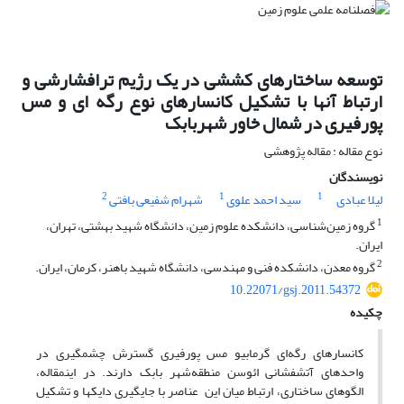
توسعه ساختارهای کششی در یک رژیم ترافشارشی و
ارتباط آنها با تشکیل کانسارهای نوع رگه ای و مس
پورفیری در شمال خاور شهربابک
نوع مقاله : مقاله پژوهشی
نویسندگان
2
1
1
لیلا عبادی
سید احمد علوی
شهرام شفیعی‌ بافتی
1
گروه زمین‌شناسی، دانشکده علوم زمین، دانشگاه شهید بهشتی، تهران،
ایران.
2
گروه معدن، دانشکده فنی و مهندسی، دانشگاه شهید باهنر، کرمان، ایران.
10.22071/gsj.2011.54372
چکیده
کانسارهای رگه­‌ای گرمابیو مس پورفیری گسترش چشمگیری در
واحدهای آتشفشانی ائوسن منطقه‌‌شهر بابک دارند. در اینمقاله،
الگوهای ساختاری، ارتباط میان این عناصر با جایگیری دایک­ها و تشکیل