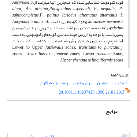
گونه کنودونت شناسایی شده که مهم‌ترین آنها عبارتند از:
Ancyrodella
alata
An. pristina
Polygnathus aspelundi
P. aequalis
P.
,
,
,
,
subincompletus
P. politus,
Icriodus alternatus alternatus, I.
,
iowaensis iowaensis
.
وجود گونه‌هایی مانند
An.
Ancyrodella alata
,
ristina
p
در قاعده سازند بهرام نشان‌دهنده پیشروی دریا در ژیوسین
پسین است.با توجه به ارزش چینه‌شناسی گونه‌های کنودونتی به‌دست
آمده، پنج زیست‌زون در این برش شنـاسـایی شـده اسـت که عبارتنـد
از:
punctata
transitans
falsiovalis
Lower to Upper
zones,
to
hassi
jamieae
rhenana
zones, Lower
to
zones, Lower
Zone,
.
rhenana
linguiformis
Upper
to
zones
کلیدواژه‌ها
کنودونت
دونین
برش باغین
زیست‌چینه‌نگاری
20.1001.1.10237429.1390.21.81.20.3
مراجع