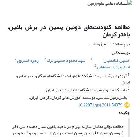
مطالعه کنودنت‌های دونین پسین در برش باغین،
باختر کرمان
نوع مقاله : مقاله پژوهشی
نویسندگان
2
2
1
حسین غلامعلیان
سید محمود حسینی نژاد
زهره خسروی
3
ایمان ترکزاده ماهانی
1
گروه زمین‌شناسی، دانشکده علوم پایه، دانشگاه هرمزگان، بندرعباس،
ایران.
2
دانشکده علوم‌زمین، دانشگاه دامغان، دامغان، ایران.
3
بخش زمین‌شناسی، موسسه آموزش عالی کرمان، کرمان، ایران.
10.22071/gsj.2011.54379
چکیده
مطالعه توالی معادل سازند بهرام در ناحیه باغین نشان‌دهنده سن آخر
ژیوسین پسین تا فرازنین پسین است. در این راستا سی و دو گونه و زیر