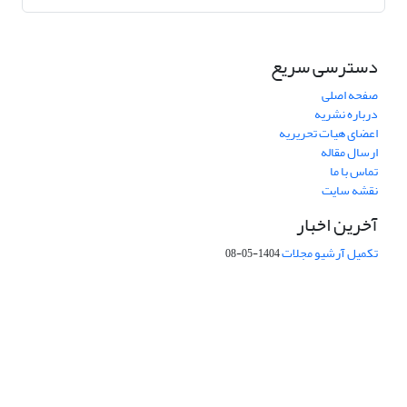
دسترسی سریع
صفحه اصلی
درباره نشریه
اعضای هیات تحریریه
ارسال مقاله
تماس با ما
نقشه سایت
آخرین اخبار
تکمیل آرشیو مجلات
1404-05-08
شماره تماس: 64592299 -021
صندوق پستی:
131851494
پست الکترونیک:
faslnameh1370@yahoo.com
faslnameh@gsi.ir