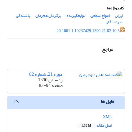
کلیدواژه‌ها
ایران
امواج سطحی
توابعگیرنده
برگردان هم‌زمان
پاشندگی
سرعت فاز
20.1001.1.10237429.1390.21.82.10.5
مراجع
دوره 21، شماره 82
زمستان 1390
صفحه
83-94
فایل ها
XML
اصل مقاله
1.32 M