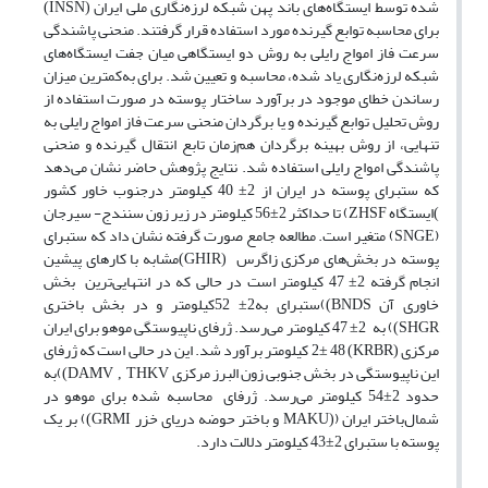
شده توسط ایستگاه‌های باند پهن شبکه لرزه‌نگاری ملی ایران
(INSN)
برای محاسبه توابع گیرنده مورد استفاده قرار گرفتند. منحنی پاشندگی
سرعت فاز امواج رایلی به روش دو ایستگاهی میان جفت ایستگاه‌های
شبکه لرزه‌نگاری یاد شده، محاسبه و تعیین شد. برای به‌کمترین میزان
رساندن خطای موجود در برآورد ساختار پوسته در صورت استفاده از
روش تحلیل توابع گیرنده و یا برگردان منحنی سرعت فاز امواج رایلی به
تنهایی، از روش بهینه برگردان هم‌زمان تابع انتقال گیرنده و منحنی
پاشندگی امواج رایلی استفاده شد. نتایج پژوهش حاضر نشان می‌دهد
که ستبرای پوسته در ایران از 2± 40 کیلومتر درجنوب خاور کشور
ایستگاه
) تا حداکثر 2±56 کیلومتر در زیر زون سنندج- سیرجان
ZHSF
)
(
) متغیر است. مطالعه جامع صورت گرفته نشان داد که ستبرای
SNGE
پوسته در بخش‌های مرکزی زاگرس
مشابه با کارهای پیشین
(GHIR)
انجام گرفته 2± 47 کیلومتر است در حالی که در انتهایی‌ترین بخش
خاوری آن
)ستبرای به2± 52کیلومتر و در بخش باختری
BNDS)
) به
2± 47 کیلومتر می‌رسد. ژرفای ناپیوستگی موهو برای ایران
SHGR)
مرکزی
2± 48 کیلومتر برآورد شد. این در حالی است که ژرفای
(KRBR)
این ناپیوستگی در بخش جنوبی زون البرز مرکزی
)به
DAMV , THKV)
حدود 2±54 کیلومتر می‌رسد. ژرفای محاسبه شده برای موهو در
شمال‌باختر ایران (
و باختر حوضه دریای خزر
) بر یک
GRMI)
(MAKU
پوسته با ستبرای 2±43 کیلومتر دلالت دارد.