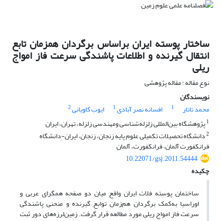
ساختار پوسته ایران براساس برگردان همزمان تابع
انتقال گیرنده و اطلاعات پاشندگی سرعت فاز امواج
ریلی
نوع مقاله : مقاله پژوهشی
نویسندگان
2
1
1
محمد تاتار
افسانه نصر آبادی
ایوب کاویانی
1
پژوهشگاه بین‌المللی زلزله‌شناسی ومهندسی زلزله، تهران، ایران
2
دانشگاه تحصیلات تکمیلی علوم پایه زنجان، زنجان، ایران-دانشگاه
فرانکفورت آلمان، فرانکفورت، آلمان
10.22071/gsj.2011.54444
چکیده
ساختمان پوسته فلات ایران واقع میان دو صفحه همگرای عربی و
اوراسیا به‌کمک برگردان هم‌زمان توابع گیرنده و منحنی پاشندگی
سرعت فاز امواج ریلی مورد مطالعه قرار گرفت. زمین‌لرزه‌های دور ثبت