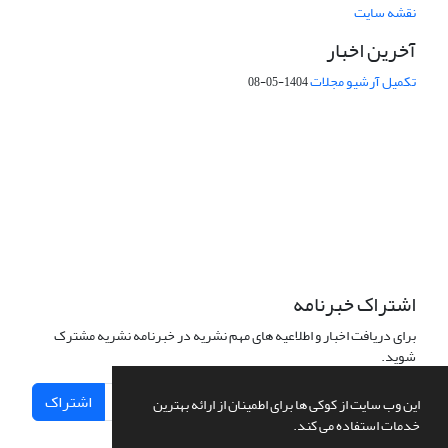
نقشه سایت
آخرین اخبار
تکمیل آرشیو مجلات
1404-05-08
شماره تماس: 64592299 -021
صندوق پستی:
131851494
پست الکترونیک:
faslnameh1370@yahoo.com
faslnameh@gsi.ir
آدرس سایت:
http://www.gsjournal.ir
اشتراک خبرنامه
برای دریافت اخبار و اطلاعیه های مهم نشریه در خبرنامه نشریه مشترک
شوید.
اشتراک
این وب سایت از کوکی ها برای اطمینان از ارائه بهترین
خدمات استفاده می کند.