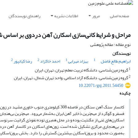
صفحه اصلی
مرور
اطلاعات نشریه
راهنمای نویسندگان
مراحل و شرایط کانی‌سازی اسکارن آهن دردوی بر اساس ش
نوع مقاله : مقاله پژوهشی
نویسندگان
2
2
1
1
ابراهیم طالع فاضل
بهزاد مهرابی
احمد خاکزاد
رضا کیانپور
1
گروه زمین‌شناسی، دانشگاه تربیت معلم تهران، تهران، ایران
2
گروه زمین‌شناسی، دانشگاه آزاد اسلامی، واحد تهران شمال، تهران، ایران
10.22071/gsj.2011.54450
چکیده
کانسار سنگ آهن سنگان در فاصله 308 کیلومتری جن
فسفر و گوگرد از مهم‌ترین ذخایر آهن ایران به‌شمار می‌رود. مهم‌‌ترین بی‌هن
اسکارن‌های غنی از مگنتیت بوده و در محل همبری توده‌ نفوذی گرانیت سرنوسر 
در بی‌هنجاری مرکزی تشکیل شده است. زون‌های اسکارن در کانسار آهن دردو
به‌صورت محدود و برون‌اسکارن بیشترین گسترش را دارد. بخش برون‌اسکارن