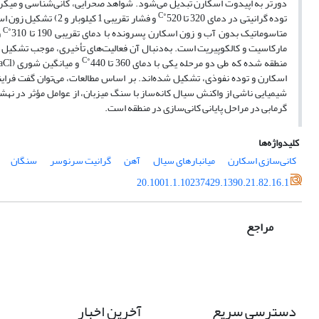
C
توده گرانیتی در دمای 320 تا
520 و فشار تقریبی 1 کیلوبار و 2) تشکیل زون اسکارنی ‌پیشرونده با دمای 310 تا
˚
C
متاسوماتیک بدون آب و زون اسکارن پسرونده با دمای تقریبی 190 تا
310 و میانگیـــــــن شوری (
˚
مارکاسیت و کالکوپیریت است. به‌دنبال آن فعالیت‌های تأخیری، موجب تشکیل رگ
C
منطقه شده که طی دو مرحله یکی با دمای 360 تا
440 و ‌میانگین شوری (
aCl
˚
اسکارن و توده نفوذی، تشکیل شده‌اند. بر اساس مطالعات، می‌توان گفت فرای
شیمیایی ناشی از واکنش سیال کانه‌ساز با سنگ میزبان، از عوامل مؤثر در نه
گرمابی در مراحل پایانی کانی‌سازی در منطقه است.
کلیدواژه‌ها
کانی‌سازی اسکارن
میانبارهای سیال
آهن
گرانیت سرنوسر
سنگان
20.1001.1.10237429.1390.21.82.16.1
مراجع
دسترسی سریع
آخرین اخبار