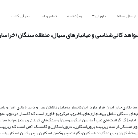
ارسال مقاله
داوران
ویژه نامه
تماس با ما
معرفی کتاب
آ
واهد کانی‌شناسی و میانبارهای سیال، منطقه سنگان (خراسا
وب خاوری مشهد در زون ساختاری خاور ایران قرار دارد. این کانسار به‌دلیل داشتن عیار و ذخیره بالای آهن و 
جاری‌های سنگان شامل بی‌هنجاری‌های باختری، مرکزی و خاوری است که کانسار دردوی، نمو
(با ویژگی گرانیت‌های تیپ
به سن الیگومیوسن) و سنگ‌های کربناتی پر‌منیزیم (به سن
I
ی متشکل از سه زیرپهنه برون‌اسکارن، درون‌اسکارن و کانسنگ آهن است که زیر‌پهنه
 متشکل از زیر‌پهنه‌گارنت اسکارن، گارنت-پیروکسن اسکارن و پیروکسن اسکارن است