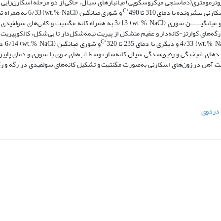
C
490 و شوری میانگین (
) 6/33 به همر
wt.% NaCl
˚
) 3/13 به همراه کانه مگنتیت و کانی‌های سولفیدی
wt.% NaCl
ه‌های کوارتز-کانه‌دار و عقیم متشکل از پیریت نیمه‌شکل‌دار تا بی‌شکل، کالکوپیریت 
C
) 4/33 و دیگری با دمای 235 تا
320و شوری میانگین (
) 4
wt.% NaCl
˚
wt.% N
ندهای آمیختگی و رقیق‌شدگی سیال کانه‌ساز توسط آب‌های جوی با شوری و دمای پایین 
شت آهن در زون‌های اسکارنی به‌صورت مگنتیت و تشکیل کانه‌های سولفیدی در رگه و رگ
دردوی
شماره تماس: 64592299 -021