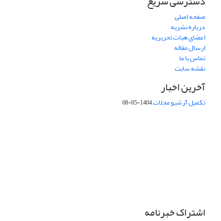
دسترسی سریع
صفحه اصلی
درباره نشریه
اعضای هیات تحریریه
ارسال مقاله
تماس با ما
نقشه سایت
آخرین اخبار
تکمیل آرشیو مجلات
1404-05-08
شماره تماس: 64592299 -021
صندوق پستی:
131851494
پست الکترونیک:
faslnameh1370@yahoo.com
faslnameh@gsi.ir
آدرس سایت:
http://www.gsjournal.ir
اشتراک خبرنامه