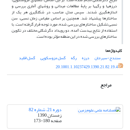
درزه­ها و رگه­ها بر پایۀ مطالعات میدانی و روش­های آماری بررسی و
اندازه­گیری شدند. سپس مدل مناسب در شکل­گیری هر یک از
ساختارها پیشنهاد شد. همچنین بر اساس مقیاس زمان نسبی، سن
نسبی تشکیل ساختارهای بررسی شده، مورد توجه قرار گرفته است. با
استفاده از نتایج به­دست آمده، دو رویداد دگرشکلی مختلف در تکوین
ساختارهای بررسی شده در این منطقه مؤثر بوده است.
کلیدواژه‌ها
سنندج-سیرجان
درزه
رگه
گسل مزوسکوپی
گسل اقلید
20.1001.1.10237429.1390.21.82.19.4
مراجع
دوره 21، شماره 82
زمستان 1390
صفحه
173-180