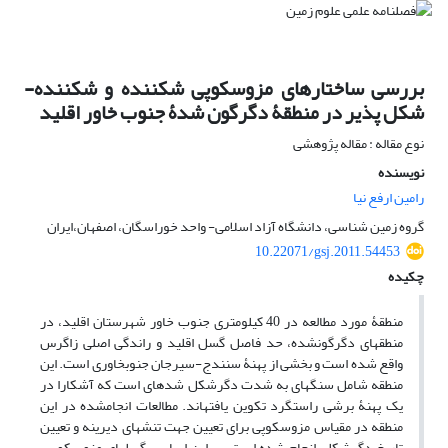
بررسی ساختارهای مزوسکوپی شکننده و شکننده-
شکل پذیر در منطقۀ دگرگون شدۀ جنوب خاور اقلید
نوع مقاله : مقاله پژوهشی
نویسنده
رامین ارفع نیا
گروه زمین شناسی، دانشگاه آزاد اسلامی- واحد خوراسگان، اصفهان،‌ایران
10.22071/gsj.2011.54453
چکیده
منطقۀ مورد مطالعه در 40 کیلومتری جنوب خاور شهرستان اقلید، در
منطقه­ای دگرگون­شده، حد فاصل گسل اقلید و راندگی اصلی زاگرس
واقع شده است و بخشی از پهنۀ سنندج-سیرجان جنوب­خاوری است. این
منطقه شامل سنگ­های به شدت دگرشکل شده­ای است که آشکارا در
یک پهنۀ برشی راست­گرد تکوین یافته­اند. مطالعات انجام­شده در این
منطقه در مقیاس مزوسکوپی برای تعیین جهت تنش­های دیرینه و تعیین
تاریخ دگر­شکلی انجام شده است. بر این اساس، گسل­های مزوسکوپی،