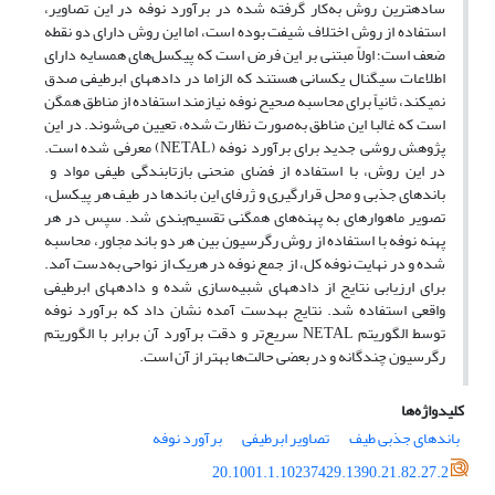
ساده­ترین روش به‌کار گرفته شده در برآورد نوفه در این تصاویر،
استفاده از روش اختلاف شیفت بوده­ است، اما این روش دارای دو نقطه
ضعف است؛ اولاً مبتنی بر این فرض است که پیکسل‌های همسایه دارای
اطلاعات سیگنال یکسانی هستند که الزاما در داده­های ابرطیفی صدق
نمی­کند، ثانیاً برای محاسبه صحیح نوفه نیازمند استفاده از مناطق همگن
است که غالبا این مناطق به‌صورت نظارت شده، تعیین می‌شوند. در این
پژوهش روشی جدید برای برآورد نوفه (
) معرفی شده­ است.
NETAL
در این روش، با استفاده از فضای منحنی بازتابندگی طیفی مواد و
باندهای جذبی و محل قرارگیری و ژرفای این باندها در طیف هر پیکسل،
تصویر ماهواره­ای به پهنه‌های همگنی تقسیم‌بندی شد. سپس در هر
پهنه نوفه با استفاده از روش رگرسیون بین هر دو باند مجاور، محاسبه
شده و در نهایت نوفه کل، از جمع نوفه در هریک از نواحی به‌دست آمد.
برای ارزیابی نتایج از داده­های شبیه‌سازی شده و داده­های ابرطیفی
واقعی استفاده شد. نتایج به
دست آمده نشان داد که برآورد نوفه
توسط الگوریتم
سریع‌تر و دقت برآورد آن برابر با الگوریتم
NETAL
رگرسیون چندگانه و در بعضی حالت‌ها بهتر از آن است.
کلیدواژه‌ها
باندهای جذبی طیف
تصاویر ابرطیفی
برآورد نوفه
20.1001.1.10237429.1390.21.82.27.2