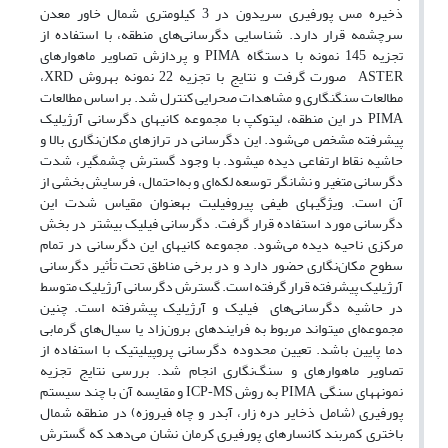
ذخیره مس پورفیری سریدون در 3 کیلومتری شمال خاور معدن
سرچشمه قرار دارد. شناسایی دگرسانی‌های منطقه، با استفاده از
تجزیه 145 نمونه با دستگاه
و پردازش تصاویر ماهواره
ای
PIMA
صورت گرفت و نتایج با تجزیه 22 نمونه به
روش
،
XRD
ASTER
مطالعات سنگ
نگاری و مشاهدات صحرایی کنترل شد. بر اساس مطالعات
در این منطقه، لیتوکپ با مجموعه کانی
های دگرسانی آرژیلیک
PIMA
پیشرفته مشخص می‌شود. این دگرسانی در ترازهای مکان‌نگاری بالا و
حاشیه نقاط ارتفاعی دیده می
شود. با وجود گسترش چشمگیر، شدت
دگرسانی متغیر و نشانگر توسعه لکه‌ای و به‌احتمال، فرسایش بخشی از
آن است. ویژگی
های طیفی پیروفیلیت به
عنوان مقیاس شدت این
دگرسانی مورد استفاده قرار گرفت. دگرسانی فیلیک بیشتر در بخش
مرکزی ناحیه دیده می‌شود. مجموعه کانی
های این دگرسانی در تمام
سطوح مکان‌نگاری حضور دارد و در برخی مناطق تحت تأثیر دگرسانی
آرژیلیک پیشرفته قرار گرفته است. گسترش دگرسانی آرژیلیک متوسط
در حاشیه دگرسانی‌های فیلیک و آرژیلیک پیشرفته است. چنین
مجموعه‌ای می
تواند مربوط به فرایندهای برون‌زاد یا سیال‌های گرمابی
دما پایین باشد. تعیین محدوده دگرسانی پروپیلیتیک با استفاده از
تصاویر ماهواره­ای و سنگ‌نگاری انجام شد. بررسی نتایج تجزیه
نمونه
های سنگی
به روش
و مقایسه آن با چند سیستم
ICP-MS
PIMA
پورفیری (شامل ذخایر دره زار، آبدر و چاه فیروزه) در منطقه شمال
باختری کمربند کانسارهای پورفیری کرمان نشان می‌دهد که گسترش