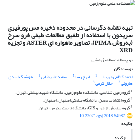
تهیه نقشه دگرسانی در محدوده ذخیره مس پورفیری
سریدون با استفاده از تلفیق مطالعات طیفی فرو سرخ
(به‌روش PIMA)، تصاویر ماهواره ای ASTER و تجزیه
XRD
نوع مقاله : مقاله پژوهشی
نویسندگان
1
1
1
احمد کاظمی مهرنیا
ایرج رسا
سعید علیرضایی
هوشنگ اسدی
3
2
هارونی
جلال کرمی
1
گروه زمین شناسی، دانشکده علوم زمین، دانشگاه شهید بهشتی، تهران.
2
گروه اکتشاف معدن، دانشگاه صنعتی اصفهان، اصفهان.
3
گروه سنجش از دور و GIS، دانشگاه تربیت مدرس، تهران.
10.22071/gsj.2018.54987
چکیده
چکیده