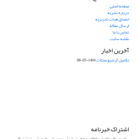
صفحه اصلی
درباره نشریه
اعضای هیات تحریریه
ارسال مقاله
تماس با ما
نقشه سایت
آخرین اخبار
تکمیل آرشیو مجلات
1404-05-08
شماره تماس: 64592299 -021
صندوق پستی:
131851494
پست الکترونیک:
faslnameh1370@yahoo.com
faslnameh@gsi.ir
آدرس سایت:
http://www.gsjournal.ir
اشتراک خبرنامه
برای دریافت اخبار و اطلاعیه های مهم نشریه در خبرنامه نشریه مشترک