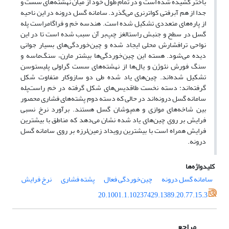
باختر کشیده شده است و در تمام طول خود از میان نهشته‌های سست و
جدا از هم آبرفتی کواترنری می‌گذرد. سامانه گسل درونه در این ناحیه
از پاره‌های متعددی تشکیل شده است. هندسه خم و فراگامراست پله
گسل در سطح و جنبش راستالغز چپ‌بر آن سبب شده است تا در این
نواحی ترافشارش محلی ایجاد شده و چین‌خوردگی‌های بسیار جوانی
دیده می‌شود. هسته این چین‌خوردگی‌ها بیشتر مارن، سنگ‌ماسه و
سنگ فورش نئوژن و یال‌ها از نهشته‌های سست گراولی پلیستوسن
تشکیل شده‌اند. چین‌های یاد شده طی دو سازوکار متفاوت شکل
گرفته‌اند: دسته نخست طاقدیس‌های شکل گرفته در خم راست‌پله
سامانه گسل درونه‌اند در حالی که دسته دوم پشته‌های فشاری محصور
بین شاخه‌های موازی و همپوشان گسل هستند. برآورد نرخ نسبی
فرایش بر روی چین‌های یاد شده نشان می‌دهد که مناطق با بیشترین
فرایش همراه است با بیشترین رویداد زمین‌لرزه بر روی سامانه گسل
درونه.
کلیدواژه‌ها
سامانه گسل درونه
چین‌خوردگی فعال
پشته‌ فشاری
نرخ فرایش
20.1001.1.10237429.1389.20.77.15.3
مراجع