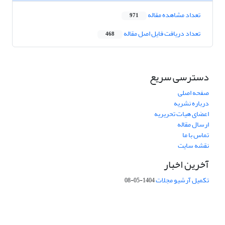
تعداد مشاهده مقاله
971
تعداد دریافت فایل اصل مقاله
468
دسترسی سریع
صفحه اصلی
درباره نشریه
اعضای هیات تحریریه
ارسال مقاله
تماس با ما
نقشه سایت
آخرین اخبار
تکمیل آرشیو مجلات
1404-05-08
شماره تماس: 64592299 -021
صندوق پستی:
131851494