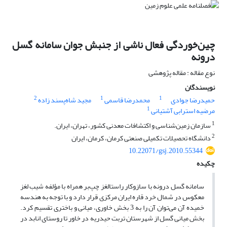
چین‌خوردگی فعال ناشی از جنبش جوان سامانه گسل
درونه
نوع مقاله : مقاله پژوهشی
نویسندگان
2
1
1
حمیدرضا جوادی
محمدرضا قاسمی
مجید شاه‌پسند زاده
1
مرضیه استرابی آشتیانی
1
سازمان زمین‌شناسی و اکتشافات معدنی کشور، تهران، ایران.
2
دانشگاه تحصیلات تکمیلی صنعتی کرمان، کرمان، ایران
10.22071/gsj.2010.55344
چکیده
سامانه گسل درونه با سازوکار راستالغز چپ‌بر همراه با مؤلفه شیب لغز
معکوس در شمال خرد قاره ایران مرکزی قرار دارد و با توجه به هندسه
خمیده آن می‌توان آن را به 3 بخش خاوری، میانی و باختری تقسیم کرد.
بخش میانی گسل از شهرستان تربت حیدریه در خاور تا روستای انابد در