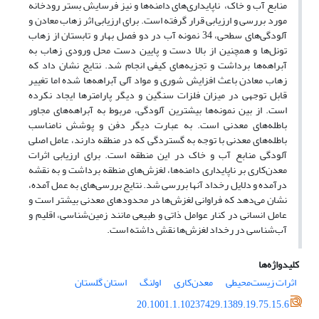
منابع آب و خاک، ناپایداری‌های دامنه‌ها و نیز فرسایش بستر رودخانه
مورد بررسی و ارزیابی قرار گرفته است. برای ارزیابی اثر زهاب معادن و
آلودگی‌های سطحی، 34 نمونه آب در دو فصل بهار و تابستان از زهاب
تونل‌ها و همچنین از بالا دست و پایین دست محل ورودی زهاب به
آبراهه‌ها برداشت و تجزیه‌های کیفی انجام شد. نتایج نشان داد که
زهاب معادن باعث افزایش شوری و مواد آلی آبراهه‌ها شده اما تغییر
قابل توجهی در میزان فلزات سنگین و دیگر پارامترها ایجاد نکرده
است. از بین نمونه‌ها بیشترین آلودگی، مربوط به آبراهه‌های مجاور
باطله‌های معدنی است. به عبارت دیگر دفن و پوشش نامناسب
باطله‌های معدنی با توجه به گستردگی که در منطقه دارند، عامل اصلی
آلودگی منابع آب و خاک در این منطقه است. برای ارزیابی اثرات
معدن‌کاری بر ناپایداری دامنه‌ها، لغزش‌های منطقه برداشت و به نقشه
درآمده و دلایل رخداد آنها بررسی شد. نتایج بررسی‌های به عمل آمده،
نشان می‌دهد که فراوانی لغزش‌ها در محدودهای معدنی بیشتر است و
عامل انسانی در کنار عوامل ذاتی و طبیعی مانند زمین‌شناسی، اقلیم و
آب‌شناسی در رخداد لغزش‌ها نقش داشته است.
کلیدواژه‌ها
اثرات زیست‌محیطی
معدن‌کاری
اولنگ
استان گلستان
20.1001.1.10237429.1389.19.75.15.6