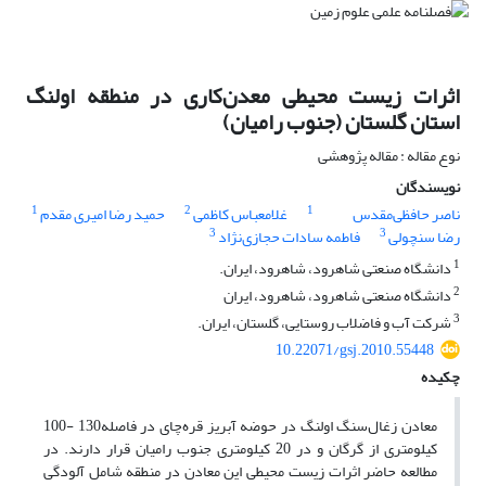
اثرات زیست محیطی معدن‌کاری در منطقه اولنگ
استان گلستان (جنوب رامیان)
نوع مقاله : مقاله پژوهشی
نویسندگان
1
2
1
ناصر حافظی‌مقدس
غلامعباس کاظمی
حمید رضا امیری مقدم
3
3
رضا سنچولی
فاطمه سادات حجازی‌نژاد
1
دانشگاه صنعتی شاهرود، شاهرود، ایران.
2
دانشگاه صنعتی شاهرود، شاهرود، ایران
3
شرکت آب و فاضلاب روستایی، گلستان، ایران.
10.22071/gsj.2010.55448
چکیده
معادن زغال‌سنگ اولنگ در حوضه آبریز قره‌چای در فاصله130 -100
کیلومتری از گرگان و در 20 کیلومتری جنوب رامیان قرار دارند. در
مطالعه حاضر اثرات زیست محیطی این معادن در منطقه شامل آلودگی