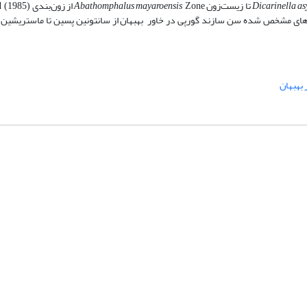
Dicarinella a
تا زیست‌زون
Abathomphalus mayaroensis
از زون‌بندی
 (1985)
Zone
های مشخص شده سن سازند گورپی در خاور بهبهان از سانتونین پسین تا ماستریشین 
 بهبهان
شماره تماس: 64592299 -021
صندوق پستی:
131851494
پست الکترونیک:
faslnameh1370@yahoo.com
faslnameh@gsi.ir