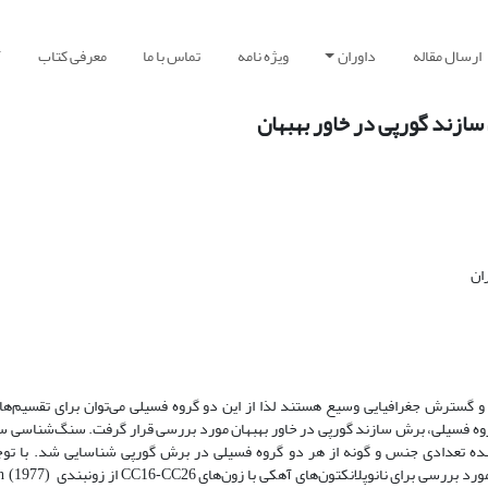
ارسال مقاله
داوران
ویژه نامه
تماس با ما
معرفی کتاب
آ
 سازند گورپی در خاور بهبهان
ان
و گسترش جغرافیایی وسیع هستند لذا از این دو گروه فسیلی می‌توان برای تقسیم‌های
 گروه فسیلی، برش سازند گورپی در خاور بهبهان مورد بررسی قرار گرفت. سنگ‌شناسی س
شده تعدادی جنس و گونه از هر دو گروه فسیلی در برش گورپی شناسایی شد. با ت
ورد بررسی برای نانوپلانکتون‌های آهکی با زون‌های
از زون­بندی
h (1977)
CC16-CC26