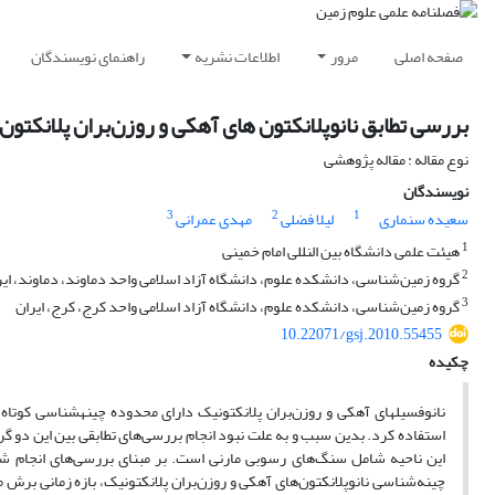
صفحه اصلی
مرور
اطلاعات نشریه
راهنمای نویسندگان
بررسی تطابق نانوپلانکتون های آهکی و روزن‌بران پلانکتون
نوع مقاله : مقاله پژوهشی
نویسندگان
3
2
1
سعیده سنماری
لیلا فضلی
مهدی عمرانی
1
هیئت علمی دانشگاه بین النللی امام خمینی
2
گروه زمین‌شناسی، دانشکده علوم، دانشگاه آزاد اسلامی واحد دماوند، دماوند،‌ ایر
3
گروه زمین‌شناسی، دانشکده علوم، دانشگاه آزاد اسلامی واحد کرج، کرج، ایران
10.22071/gsj.2010.55455
چکیده
نانوفسیل
های آهکی و روزن‌بران پلانکتونیک دارای محدوده چینه­شناسی کوتاه 
استفاده کرد. بدین سبب و به علت نبود انجام بررسی‌های تطابقی بین این دو
این ناحیه شامل سنگ‌های رسوبی مارنی است. بر مبنای بررسی‌های انجام 
چینه‌شناسی نانوپلانکتون‌های آهکی و روزن‌بران پلانکتونیک، بازه زمانی برش م