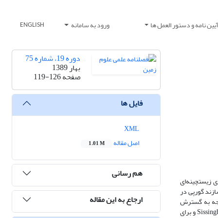
یین نامه و دستور العمل ها
ورود به سامانه
ENGLISH
دوره 19، شماره 75
بهار 1389
صفحه
119-126
فایل ها
XML
اصل مقاله
1.01 M
هم رسانی
 زیست­چینه‌ای
ازند گورپی در
ارجاع به این مقاله
وجه به گسترش
و برای
Sissing