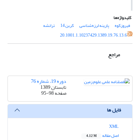
کلیدواژه‌ها
فیروزکوه
پارینه لرزه‌شناسی
کربن 14
ترانشه
20.1001.1.10237429.1389.19.76.13.6
مراجع
دوره 19، شماره 76
تابستان 1389
صفحه
95-98
فایل ها
XML
اصل مقاله
4.12 M