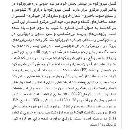
گسل فیروزکوه در بیشتر بخش خود در لبه جنوبی دره فیروزکوه در
باختر البرز مرکزی قرار دارد. گسل فیروزکوه با درازای 70 کیلومتر و
راستای جنوب باختری- شمال خاوری و سازوکار کار چپ‌گرد- کششی از
جمله ساختارهای گسله و مهم در ناحیه البرز مرکزی است. از این گسل
در گذشته به عنوان گسل فشاری با شیب به سوی جنوب یاد شده
است. پژوهش‌های پارینه لرزه‌شناسی و سن سنجی رادیوکربن در
راستای گسل راستالغز – چپ‌گرد فیروزکوه نشانگر رخداد زمین‌لرزه‌های
بزرگ در البرز مرکزی در طی هولوسن است. در این نوشتار داده‌های به
دست آمده از یکی از دو ترانشه حفر شده با درازای 40 متر، پهنای 2 متر
و ژرفای 4 متر واقع در خاور فیروزکوه ارائه می‌شود. در محلی که اثرات
به جای مانده از آخرین زمین‌لرزه رخداده بر اثر جنبش گسل فیروزکوه
در دومین ترانشه
یافت شده است. رخداد آخرین زمین‌لرزه با
(F2)
اثرات به جای مانده از گسل‌خوردگی جوان بر روی نهشته‌های سطحی که
خود به طور چینه‌ای پوشاننده آبرفت‌های دارای قطعاتی از استخوان‌های
انسانی است، قابل رهگیری است. سن به‌دست آمده برای این قطعات
استخوانی که در ژرفای70-60 سانتی‌متری ترانشه یافت شده است بر
اساس روش کربن 14 برابر28 ± 1159سال (پیش از 1950 میلادی،
)
BP
برآورد می‌شود. با توجه به نرخ لغزش برآورد شده در هر رخداد لرزه‌ای
که از بررسی نگاشت (لوگ) پارینه لرزه‌شناسی دیواره خاوری ترانشه
به دست آمده است، بزرگای برآورد شده برای هر لرزه کهن
(F1)
نزدیک به 7 است.