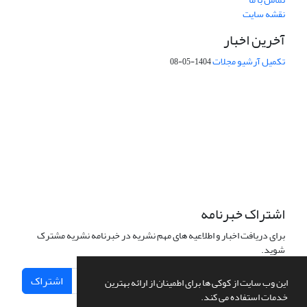
نقشه سایت
آخرین اخبار
تکمیل آرشیو مجلات
1404-05-08
شماره تماس: 64592299 -021
صندوق پستی:
131851494
پست الکترونیک:
faslnameh1370@yahoo.com
faslnameh@gsi.ir
آدرس سایت:
http://www.gsjournal.ir
اشتراک خبرنامه
برای دریافت اخبار و اطلاعیه های مهم نشریه در خبرنامه نشریه مشترک
شوید.
اشتراک
این وب سایت از کوکی ها برای اطمینان از ارائه بهترین
خدمات استفاده می کند.