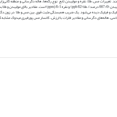
 تغییرات مس، طلا، نقره و مولیبدن تابع نوع رگه‌ها، هاله دگرسانی و منطقه کانی‌زا
82) و نقره
8/1) است. مقادیر بالای مولیبدن و طلا 
ppm)
ppb
یک و فیلیک دیده می‌شود. یک ضریب همبستگی مثبت قوی بین مس و طلا در زون دگ
اسی، هاله‌های دگرسانی و مقادیر فلزات با ارزش، کانسار مس پورفیری میدوک مشابه
شماره تماس: 64592299 -021
صندوق پستی:
131851494
پست الکترونیک:
faslnameh1370@yahoo.com