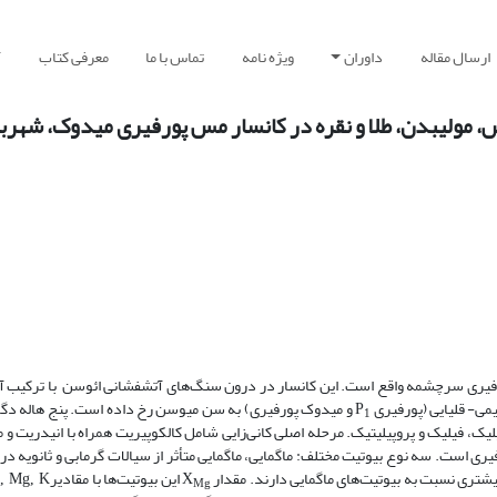
ارسال مقاله
داوران
ویژه نامه
تماس با ما
معرفی کتاب
آ
، مولیبدن، طلا و نقره در کانسار مس پورفیری میدوک، شهرب
یمی- قلیایی (پورفیری
و میدوک پورفیری) به سن میوسن رخ داده است. پنج هاله دگر
P
1
، فیلیک و پروپیلیتیک. مرحله اصلی کانی‌زایی شامل کالکوپیریت همراه با انیدریت و 
ی است. سه نوع بیوتیت مختلف: ماگمایی، ماگمایی متأثر از سیالات گرمابی و ثانویه در
شتری نسبت به بیوتیت‌های ماگمایی دارند. مقدار
این بیوتیت‌ها با مقادیر
l, Mg, K
X
Mg