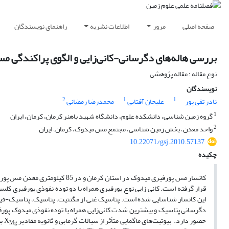
صفحه اصلی
مرور
اطلاعات نشریه
راهنمای نویسندگان
بررسی هاله‌های دگرسانی-کانی‌زایی و الگوی پراکندگی مس
نوع مقاله : مقاله پژوهشی
نویسندگان
2
1
1
نادر تقی پور
علیجان آفتابی
محمدرضا رمضانی
1
گروه زمین شناسی، دانشکده علوم، دانشگاه شهید باهنر کرمان، کرمان، ایران
2
واحد معدن، بخش زمین شناسی،‌ مجتمع مس میدوک، کرمان، ایران
10.22071/gsj.2010.57137
چکیده
کانسار مس پورفیری میدوک در استان کرمان و در 85 کیلومتری معدن مس پورفیری سرچشمه واقع است. این کانسار در درون سنگ‌های آتشفشانی ائوسن با ترکیب آندزیت
قرار گرفته است. کانی زایی نوع پورفیری همراه با دو توده نفوذی پورفیری کلس
این کانسار شناسایی شده است. پتاسیک غنی از مگنتیت، پتاسیک، پتاسیک-فیلیک
دگرسانی پتاسیک و بیشترین شدت کانی‌زایی همراه با توده نفوذی میدوک پورفیر
حضور دارد. بیوتیت‌های ماگمایی متأثر از سیالات گرمابی و ثانویه مقادیر
بی
X
Mg