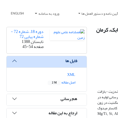
یین نامه و دستور العمل ها
ورود به سامانه
ENGLISH
ابک، کرمان
دوره 18، شماره 72 -
شماره پیاپی 72
تابستان 1388
صفحه
45-54
فایل ها
XML
اصل مقاله
2 M
بازالت
-
سانی اولیه در
هم رسانی
مگنتیت در زون
 کانسار میدوک
ارجاع به این مقاله
Mg/Ti, Si, A