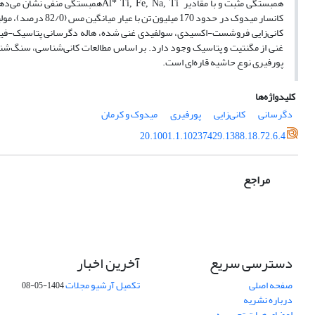
همبستگی مثبت و با مقادیر
همبستگی منفی نشان می‌دهند.
Al* Ti, Fe, Na, Ti
کانسار میدوک در حدود 170 میلیون تن با عیار میانگین مس (82/0 درصد)، مولیبدن (007/0 درصد)، طلا (
کانی‌زایی فروشست-اکسیدی، سولفیدی غنی شده، هاله دگرسانی پتاسیک-فیل
غنی از مگنتیت و پتاسیک وجود دارد. بر اساس مطالعات کانی‌شناسی، سنگ‌شن
پورفیری نوع حاشیه قاره‌ای است.
کلیدواژه‌ها
دگرسانی
کانی‌زایی
پورفیری
میدوک و کرمان
20.1001.1.10237429.1388.18.72.6.4
مراجع
دسترسی سریع
آخرین اخبار
صفحه اصلی
تکمیل آرشیو مجلات
1404-05-08
درباره نشریه
اعضای هیات تحریریه