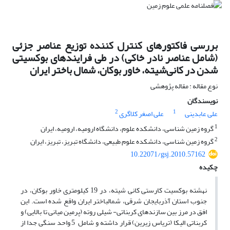
بررسی فاکتورهای کنترل کننده توزیع عناصر جزئی
(شامل عناصر نادر خاکی) در طی فرایندهای بوکسیتی
شدن در کانی‌شیته، خاور بوکان، شمال باختر ایران
نوع مقاله : مقاله پژوهشی
نویسندگان
2
1
علی عابدینی
علی اصغر کلاگری
1
گروه زمین شناسی، دانشکده علوم، دانشگاه ارومیه، ارومیه، ایران
2
گروه زمین شناسی، دانشکده علوم طبیعی، دانشگاه تبریز، تبریز، ایران
10.22071/gsj.2010.57162
چکیده
نهشته بوکسیت کارستی کانی شیته، در 19 کیلومتری خاور بوکان، در
جنوب استان آذربایجان شرقی، شمال­باختر ایران واقع شده است. این
افق در مرز بین سازندهای کربناتی- شیلی روته (پرمین میانی تا بالایی) و
کربناتی الیکا (تریاس زیرین) قرار داشته و شامل 5 واحد سنگی جدا از