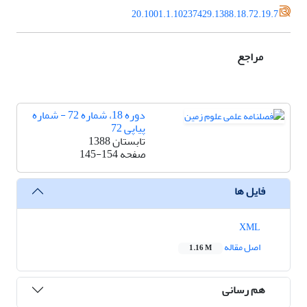
20.1001.1.10237429.1388.18.72.19.7
مراجع
دوره 18، شماره 72 - شماره
پیاپی 72
تابستان 1388
صفحه
145-154
فایل ها
XML
اصل مقاله
1.16 M
هم رسانی