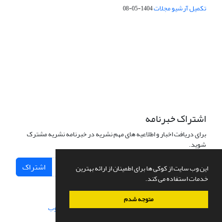
تکمیل آرشیو مجلات
1404-05-08
شماره تماس: 64592299 -021
صندوق پستی:
131851494
پست الکترونیک:
faslnameh1370@yahoo.com
faslnameh@gsi.ir
آدرس سایت:
http://www.gsjournal.ir
اشتراک خبرنامه
برای دریافت اخبار و اطلاعیه های مهم نشریه در خبرنامه نشریه مشترک
شوید.
اشتراک
این وب سایت از کوکی ها برای اطمینان از ارائه بهترین
خدمات استفاده می کند.
متوجه شدم
سامانه مدیریت نشریات علمی.
طراحی و پیاده سازی از
سیناوب