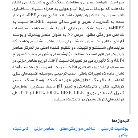
هم است. شواهد صحرایی، مطالعات سنگ‌نگاری و کانی‌شناسی نشان
داده­اند که نوسانات شرایط آب و هوایی به همراه تنش­های ســاختـاری
تأثیر بسزایی در تشکیل این افق داشته­اند. الگوی توزیـع
ها (بهنجار
REE
شده به کندریت)، تفریق و غنی‌شدگی شدید
ها نسبت به
LREE
ها و نحوه تشکیل برجازای افق را نشان می­دهند. محاسبات
HREE
شاخص هوازدگی مطلق، فرض
به عنوان عنصر بی­تحرک و پوسته
Nb
قاره­ای بالایی به عنوان منشأ برای مواد مادر، نشان می‌دهند که
فرایندهای شستشو و تثبیت، دو تنظیم کننده­ اصلی در تمرکز عناصر
جزئی در این افق هستند. مطالعات ژئوشیمیایی نشان می‌دهند که توزیع
،
و
تأثیر زیادی در تغییرات نسبت
، توزیع عناصر جزئی در
La/Y
Si
Al
Fe
سیستم بازماندی و ناهنجاری
داشته­اند. تلفیق نتایج به‌دست آمده
Eu
نشان داده که تغییرات بافتی، جذب ترجیحی به‌وسیله اکسیدهای فلزی
(هماتیت)، بافرینگ محلول‌های هوازده کننده توسط سنگ بستر
کربناتی، کنترل کانی‌شناختی و تغییر
محیط، مهم
ترین عامل‌های
pH
کنترل کننده در توزیع
،
،
،
و
، طی
TTE
LREE
HREE
HFSE
LILE
فرایندهای لاتریتی شدن در کانی­شیته هستند.
کلیدواژه‌ها
بوکسیت کارستی
شاخص هوازدگی مطلق
عناصر جزئی
کانی‌شیته
بوکان