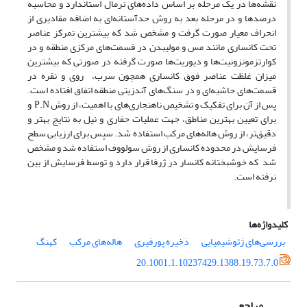
نقشه‌ها در یک مرحله بر اساس داده‌های نرمال استاندارد و محاسبه
درصدها و در مرحله بعد به روش حدآستانه‌ای به اضافه مقادیری از
انحراف معیار صورت گرفت و مشخص شد که بیشترین تمرکز عناصر
تحت کانساری مانند مس و مولیبدن در قسمت‌های مرکزی منطقه و در
کوارتز‌مونزونیت‌ها و دیوریت‌ها صورت گرفته در صورتی که بیشترین
میزان غلظت عناصر فوق کانساری همچون سرب، روی و نقره در
قسمت‌های حاشیه‌ای و در سنگ‌های آندزیتی منطقه اتفاق افتاده است.
پس از آن برای تفکیک و تشخیص نا‌هنجاری‌‌های با اهمیت، از روش P.N و
برای تعیین بهترین مناطق، جهت عملیات حفاری و نیل به نتایج بهتر و
دقیق‌تر، از روش هاله‌های مرکب استفاده شد. سپس برای ارزیابی سطح
فرسایش در محدوده کانساری از روش سولووف استفاده شد و مشخص
شد که خوشبختانه کانسار در ژرفا قرار دارد و توسط فرسایش از بین
نرفته است.
کلیدواژه‌ها
بررسی‌های ژئوشیمیایی
ذخیره پورفیری
هاله‌های مرکب
کهنگ
20.1001.1.10237429.1388.19.73.7.0
مراجع