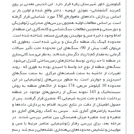
کیلومتری خاور شهرستان زفره قرار دارد. این اندیس معدنی بر روی
کمربند آتشفشانی- نفوذی ارومیه – دختر واقع شده و اولین بار بر
اساس پردازش داده‌های ماهواره‌ای TM مورد شناسایی قرار گرفته
است. بر اساس مطالعات اولیه، همچون بررسی‌های صحرایی، ژئوفیزیکی
و دورسنجی و همچنین مطالعات سنگ‌شناسی و کانه‌نگاری، این منطقه از
لحاظ وجود ذخیره مس و مولیبدن پورفیری مستعد شناخته شده است.
محدوده کهنگ یک منطقه دگرسان و برشی شده است. به‌طوری که
می‌توان گفت بیش از 90% سنگ‌های این محدوده تحت تأثیر سیالات
گرمابی به مقدار کم تا زیاد دگرسان شده‌اند. به نظر می‌رسد کانی‌سازی
در منطقه تا حد زیادی توسط ساختارهای زمین‌ساختی کنترل می‌شود.
سنگ‌های منطقه از نوع حد واسط تا اسیدی بوده به طوری که ، روند
تغییرات از حاشیه به سمت قسمت‌های مرکزی به سمت سنگ‌های
اسیدی‌تر و جوان‌تر است. به منظور بررسی‌های ژئوشیمیایی در این
محدوده 10 کیلومتر مربعی، 174 نمونه از خاک‌های منطقه به روش
سیستماتیک و 143 نمونه سنگی از رخنمون‌های موجود در منطقه
برداشت شده و تحت تجزیه شیمیایی 45 عنصری قرار گرفتند. پس از
حصول اطمینان از دقت در نتایج تجزیه، اقدام به پردازش داده‌ها و
محاسبه پارامترهای آماری شد . سپس به کمک روش‌های آماری دو
متغیره و چند متغیره میزان همبستگی بین عناصر بررسی شدند. در
مرحله بعد، برای بررسی رفتار ژئوشیمیایی عناصر مرتبط با مس و
مولیبدن و تشخیص محدوده‌های بی‌هنجاری، نقشه‌هایی رسم شد. رسم