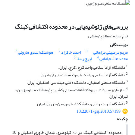
بررسی‌های ژئوشیمیایی در محدوده اکتشافی کهنگ
نوع مقاله : مقاله پژوهشی
نویسندگان
3
2
1
مریم فرمهینی فراهانی
احمد خاکزاد
هوشنگ اسدی هارونی
5
4
محمد هاشم امامی
ایرج رساء
1
دانشگاه آزاد اسلامی واحد کرج، کرج، ایران.
2
دانشگاه آزاد اسلامی، واحد علوم تحقیقات، تهران، ایران
3
دانشگاه صنعتی اصفهان، دانشکده فنی مهندسی، اصفهان، ایران
4
سازمان زمین‌شناسی و اکتشافات معدنی کشور، پژوهشکده علوم زمین،
تهران، ایران
5
دانشگاه شهید بهشتی، دانشکده علوم زمین، تهران، ایران
10.22071/gsj.2010.57199
چکیده
محدوده اکتشافی کهنگ در 73 کیلومتری شمال خاوری اصفهان و 10