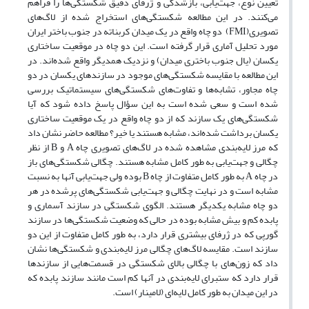
تعیین نوع، جهت‌یابی، بازشدگی و ژرفای دقیق شکستگی‌ها را فراهم
می‌کنند. در این مطالعه شکستگی‌های استخراج شده از لاگ‌های
تصویری(FMI) دو چاه واقع در یک میدان کربناته در جنوب باختر ایران
مورد تحلیل آماری قرار گرفته است. این دو چاه در موقعیت ساختاری
یکسان (یال جنوب باختری میدان) و نزدیک همدیگر واقع شده‌اند. در
این مطالعه با مقایسه شکستگی‌های موجود در سازندهای یکسان در دو
چاه مجاور، تشابه‌ها و تفاوت‌های شکستگی‌های سیستماتیک بررسی
شده است و سعی شده است به این سؤال پاسخ داده شود که آیا
شکستگی‌های یک سازند که از دو چاه واقع در یک موقعیت ساختاری
یکسان برداشت شده‌اند، مشابه هستند یا خیر؟ مطالعه حاضر نشان داد
که مرز لایه‌بندی مشاهده شده در لاگ‌های تصویری چاه A و B از نظر
چگالی و جهت‌یابی به طور کامل مشابه هستند. چگالی شکستگی‌های باز
در چاه A به طور کامل متفاوت از چاه B بوده ولی جهت‌یابی آنها به نسبت
مشابه است و در نهایت چگالی و جهت‌یابی شکستگی‌های پرشده در هر
دو چاه مشابه یکدیگر هستند. الگوی شکستگی در سازند آسماری و
پابده کم و بیش مشابه بوده در حالی‌ که وضعیت شکستگی‌ها در سازند
گورپی که در ژرفای بیشتری قرار دارد، به طور کامل متفاوت از این دو
سازند است. مقایسه لاگ‌های چگالی مرز لایه‌بندی و شکستگی‌ها نشان
داد که زون‌های با چگالی بالای شکستگی در قسمت‌هایی از سازندها
قرار دارد که ستبرای لایه‌بندی در آنها کم است مانند سازند پابده که
در این میدان به طور کامل لایه‌ای (لامینار) است.