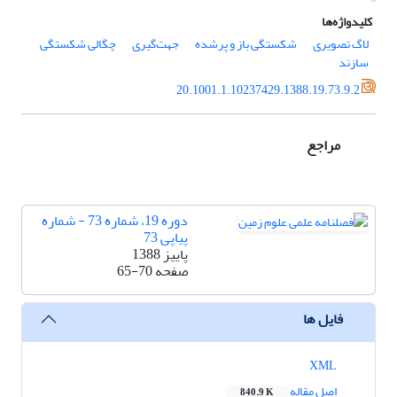
کلیدواژه‌ها
لاگ تصویری
شکستگی باز و پرشده
جهت‌گیری
چگالی شکستگی
سازند
20.1001.1.10237429.1388.19.73.9.2
مراجع
دوره 19، شماره 73 - شماره
پیاپی 73
پاییز 1388
صفحه
65-70
فایل ها
XML
اصل مقاله
840.9 K