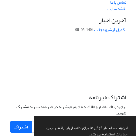
تماس با ما
نقشه سایت
آخرین اخبار
تکمیل آرشیو مجلات
1404-05-08
شماره تماس: 64592299 -021
صندوق پستی:
131851494
پست الکترونیک:
faslnameh1370@yahoo.com
faslnameh@gsi.ir
آدرس سایت:
http://www.gsjournal.ir
اشتراک خبرنامه
برای دریافت اخبار و اطلاعیه های مهم نشریه در خبرنامه نشریه مشترک
شوید.
اشتراک
این وب سایت از کوکی ها برای اطمینان از ارائه بهترین
خدمات استفاده می کند.