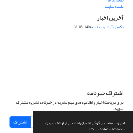
تماس با ما
نقشه سایت
آخرین اخبار
تکمیل آرشیو مجلات
1404-05-08
شماره تماس: 64592299 -021
صندوق پستی:
131851494
پست الکترونیک:
faslnameh1370@yahoo.com
faslnameh@gsi.ir
آدرس سایت:
http://www.gsjournal.ir
اشتراک خبرنامه
برای دریافت اخبار و اطلاعیه های مهم نشریه در خبرنامه نشریه مشترک
شوید.
اشتراک
این وب سایت از کوکی ها برای اطمینان از ارائه بهترین
خدمات استفاده می کند.