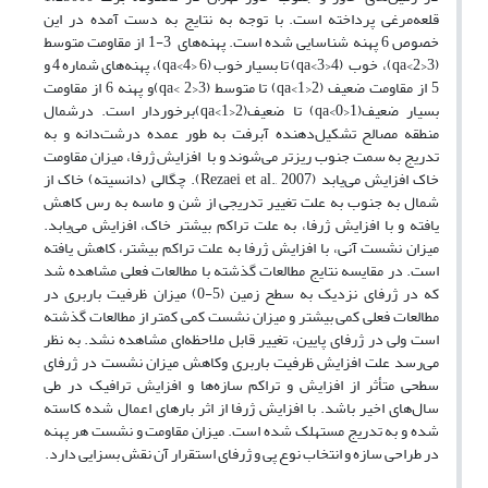
قلعه‌مرغی پرداخته است. با توجه به نتایج به دست آمده در این
خصوص 6 پهنه شناسایی شده است. پهنه‌های 3-1 از مقاومت متوسط
(3<qa<2)، خوب (4<qa<3) تا بسیار خوب (6 <qa<4)، پهنه‌های شماره 4 و
5 از مقاومت ضعیف (2<qa<1) تا متوسط (3<qa< 2)و پهنه 6 از مقاومت
بسیار ضعیف(1<qa<0) تا ضعیف(2<qa<1)برخوردار است. درشمال
منطقه مصالح تشکیل‌دهنده آبرفت به طور عمده درشت‌دانه و به
تدریج به سمت جنوب ریزتر می‌شوند و با افزایش ژرفا، میزان مقاومت
خاک افزایش می‌یابد (Rezaei et al., 2007). چگالی (دانسیته) خاک از
شمال به جنوب به علت تغییر تدریجی از شن و ماسه به رس کاهش
یافته و با افزایش ژرفا، به علت تراکم بیشتر خاک، افزایش می‌یابد.
میزان نشست آنی، با افزایش ژرفا به علت تراکم بیشتر، کاهش یافته
است. در مقایسه نتایج مطالعات گذشته با مطالعات فعلی مشاهده شد
که در ژرفای نزدیک به سطح زمین (5-0) میزان ظرفیت باربری در
مطالعات فعلی کمی بیشتر و میزان نشست کمی کمتر از مطالعات گذشته
است ولی در ژرفای پایین، تغییر قابل ملاحظه‌ای مشاهده نشد. به نظر
می‌رسد علت افزایش ظرفیت باربری وکاهش میزان نشست در ژرفای
سطحی متأثر از افزایش و تراکم سازه‌ها و افزایش ترافیک در طی
سال‌های اخیر باشد. با افزایش ژرفا از اثر بارهای اعمال شده کاسته
شده و به تدریج مستهلک شده است. میزان مقاومت و نشست هر پهنه
در طراحی سازه و انتخاب نوع پی و ژرفای استقرار آن نقش بسزایی دارد.