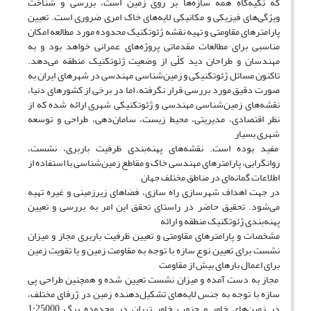
که تکیه‌گاه همه سازه‌ها بر روی زمین است، بررسی و شناخت
ویژگی‌های فیزیکی و مکانیکی لایه‌های خاک امری ضروری است. تعیین
پارامترهای مقاومتی و تهیه نقشه ژئوتکنیک محدوده مورد مطالعه امکان
مناسبی برای مطالعات مقدماتی پروژه‌های عمرانی خواهد بود و به
مهندسان و طراحان دید کلّی از وضعیت ژئوتکنیک منطقه می‌دهد.
تاکنون مسائل ژئوتکنیکی و زمین‌شناسی مهندسی در شهرهای ایران به
صورت دقیق مورد بررسی قرار نگرفته، اما در برخی از کشورهای دنیا،
نقشه‌های زمین‌شناسی مهندسی و ژئوتکنیکی شهری ارائه شده که از
نظر اقتصادی، مدیریتی، محیط زیست، سامان‌‌دهی، طراحی و توسعه
شهری بسیار
مفید بوده است. نقشه‌های پهنه‌بندی ظرفیت باربری، نشست،
روانگرایی، پارامترهای مهندسی خاک و مقاطع زمین‌شناسی با استفاده از
اطلاعات گمانه‌ای در مناطق مختلف جهان
در جهت اهداف شهرسازی راه سازی، فضاهای زیرزمینی و غیره تهیه
می‌شود. تحقیق حاضر در راستای تحقق این امر به بررسی و تعیین
پهنه‌بندی ژئوتکنیک منطقه و ارائه
مشخصات و پارامترهای مقاومتی و تعیین ظرفیت باربری مجاز و میزان
نشست برای تعیین نوع سازه با توجه به مقاومت زمین و یا تقویت زمین
برای اعمال بارهای بیش از مقاومت
مجاز به دست آمده و میزان نشست تعیین شده و همچنین طراحی پی
سازه با توجه به جنس لایه‌های تشکیل‌دهنده زمین در ژرفای مختلف،
در زمین‌های خاور و جنوب خاور تهران در محدوده برگ 1:25000