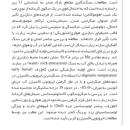
است. مطالعات سنگ‌نگاری مقاطع نازک منجر به شناسایی 11 ریز
رخساره شده است که به احتمال قوی در یک سکوی کربناته از نوع رمپ
تک شیب (هوموکلاین) نهشته شده­ است. از فرایند­های دیاژنزی تأثیر
گذار می­توان میکرایتی شدن، سیمانی‌شدن، تراکم، نئومورفیسم،
انحلال، دولومیتی شدن، شکستگی و سیلیسی شدن را بیان کرد که در
قالب محیط­های دیاژنزی هوازی(متئوریکی) و تدفینی سازند زیارت را
تحت تأثیر قرار داده­اند. مطالعه و بررسی عناصر اصلی و فرعی سنگ
آهک­های سازند زیارت بیانگر آن است که این آهک­ها در آب و هوای حاره­
ای و در ژرفای کم نهشته شده­اند و کانی­شناسی اولیه آراگونیتی داشته­
اند. رسم مقادیر Mn در برابر Sr/Ca نشان دهنده محیط دیاژنزی باز
همراه با تبادل بالای آب به سنگ (water/ rock interaction) در سازند
زیارت است. دمای اولیه دیاژنتیکی تدفین کم‌ژرف (early burial
digenetic temperature) با استفاده از سنگین­ترین ایزوتوپ اکسیژن در
نمونه‌های میکرایتی و با در نظر گرفتن ایزوتوپ اکسیژن آب دریای
ائوسن به میزان ‰85/0- ، در حدود 39 درجه سانتی­گراد محاسبه شده
است. در بررسی با میکروسکوپ کاتدلومینسانس سیمان‌های کربناته
سازند زیارت به دلیل قرار گرفتن بین محدوده زون هوازی و زون تدفین
کم‌ژرف، بیشتر لومینسانس تیره (Dull) تا قهوه­ای دارند و ویژگی
لومینسانس­های زرد پررنگ کمتر دیده می­شود. این مطلب نیز توسط
مطالعات ایزوتوپی اکسیژن و کربن تأیید شده است.