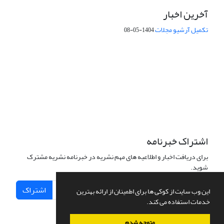
آخرین اخبار
تکمیل آرشیو مجلات
1404-05-08
شماره تماس: 64592299 -021
صندوق پستی:
131851494
پست الکترونیک:
faslnameh1370@yahoo.com
faslnameh@gsi.ir
آدرس سایت:
http://www.gsjournal.ir
اشتراک خبرنامه
برای دریافت اخبار و اطلاعیه های مهم نشریه در خبرنامه نشریه مشترک
شوید.
اشتراک
این وب سایت از کوکی ها برای اطمینان از ارائه بهترین
خدمات استفاده می کند.
متوجه شدم