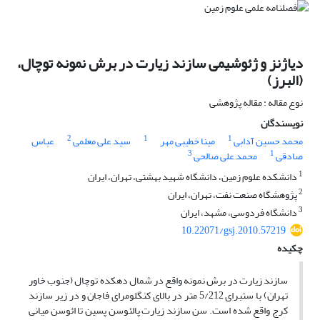
دیاژنز و ژئوشیمی سازند زیارت در برش نمونه توچال،
(البرز)
نوع مقاله : مقاله پژوهشی
نویسندگان
2
1
1
محمد حسین آدابی
مینا خطیبی مهر
سید علی معلمی
عباس
3
1
صادقی
محمد علی صالحی
1
دانشکده علوم زمین، دانشگاه شهید بهشتی، تهران، ایران
2
پژوهشگاه صنعت نفت، تهران، ایران
3
دانشگاه فردوسی، مشهد، ایران
10.22071/gsj.2010.57219
چکیده
سازند زیارت در برش نمونه واقع در شمال دهکده توچال (جنوب خاور
تهران) با ستبرای 5/212 متر در بالای کنگلومرای فاجان و در زیر سازند
کرج واقع شده است. سن سازند زیارت پالئوسن پسین تا ائوسن میانی