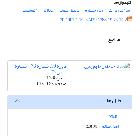
کلیدواژه‌ها
سازند زیارت
ریزرخساره
محیط رسوبی
دیاژنز
ژئوشیمی
20.1001.1.10237429.1388.19.73.19.2
مراجع
دوره 19، شماره 73 - شماره
پیاپی 73
پاییز 1388
صفحه
153-163
فایل ها
XML
اصل مقاله
2.39 M