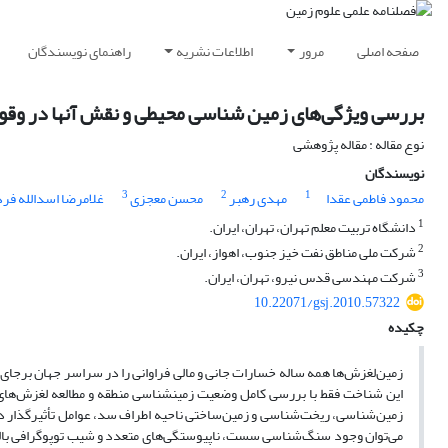
صفحه اصلی
مرور
اطلاعات نشریه
راهنمای نویسندگان
بررسی ویژگی‌های زمین شناسی محیطی و نقش آنها در وقو
نوع مقاله : مقاله پژوهشی
نویسندگان
3
2
1
محمود فاطمی عقدا
مهدی رهبر
محسن معجزی
غلامرضا اسدالله فر
1
دانشگاه تربیت معلم تهران، تهران، ایران.
2
شرکت ملی مناطق نفت خیز جنوب، اهواز، ایران.
3
شرکت مهندسی قدس نیرو، تهران، ایران.
10.22071/gsj.2010.57322
چکیده
زمین‌لغزش‌ها همه ساله خسارات جانی و مالی فراوانی را در سراسر جهان برجای 
این شناخت فقط با بررسی کامل وضعیت زمین­شناسی منطقه و مطالعه لغزش‌های پ
زمین‌شناسی، ریخت‌شناسی و زمین‌ساختی ناحیه اطراف سد، عوامل تأثیرگذار در
می‌توان وجود سنگ‌شناسی سست، ناپیوستگی‌های متعدد و شیب توپوگرافی بالا د