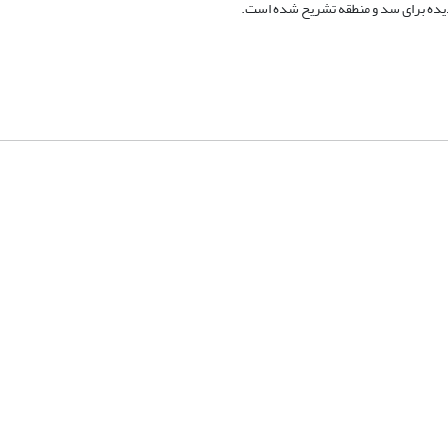
دیده برای سد و منطقه تشریح شده است.
شماره تماس: 64592299 -021
صندوق پستی:
131851494
پست الکترونیک:
faslnameh1370@yahoo.com
faslnameh@gsi.ir
آدرس سایت:
http://www.gsjournal.ir