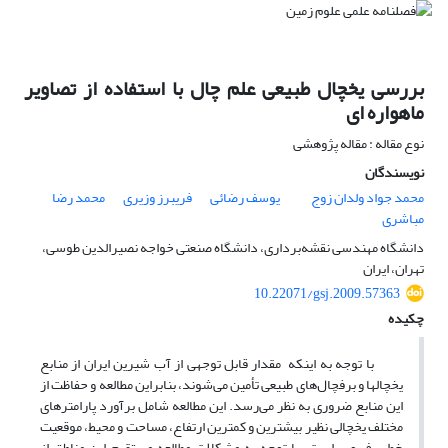
بررسی یخچال طبیعی علم چال با استفاده از تصاویر
ماهواره ای
نوع مقاله : مقاله پژوهشی
نویسندگان
محمد جواد ولدان زوج
یوسف رضائی
فریبرز وزیری
محمد رضا
مباشری
دانشگاه مهندسی نقشه‌برداری، دانشگاه صنعتی خواجه نصیرالدین طوسی،
تهران، ایران
10.22071/gsj.2009.57363
چکیده
با توجه به اینکه مقدار قابل توجهی از آب شیرین ایران از منابع
یخچال­ها و برف­چال‌های طبیعی تأمین می‌شوند، بنابراین مطالعه و حفاظت از
این منابع ضروری به نظر می‌رسد. این مطالعه شامل برآورد پارامترهای
مختلف یخچالی نظیر بیشترین و کمترین ارتفاع، مساحت و محیط، موقعیت
خط برف و... است. با توجه به مشکلات مطالعه مستقیم این مناطق از