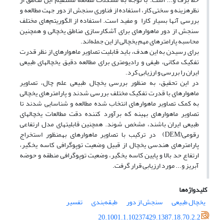
نظرهزینه و سختی کار، استفاده از فناوری سنجش از دور جهت مطالعه و
بررسی آنها بسیار کارا و مفید است. استفاده از الگوریتم‌های مختلف
سنجش از دور ماهواره­ای برای آشکارسازی مناطق یخچالی و همچنین
محاسبه پارامترهای مهم یخچالی از این جمله‌اند.
برای رسیدن به این هدف، باید قابلیت تصاویر ماهواره­ای از نظر قدرت
تفکیک مکانی، طیفی و رادیومتری برای مطالعه دقیق یخچال­های طبیعی
ایران را بررسی و ارزیابی کرد.
در این تحقیق، به منظور بررسی یخچال طبیعی علم چال، تصاویر
ماهواره­ای با قدرت تفکیک مختلف بررسی شدند و پارامترهای یخچالی
به کمک تصاویر ماهواره­ای انتخاب شده مطالعه و شناسایی شدند تا
تصاویر ماهواره­ای بهینه که برآورد کننده دقت مطالعات یخچال­های
طبیعی ایران باشند، مشخص شوند. همچنین قابلیت­های مدل ارتفاعی
رقومی(DEM) در ترکیب با تصاویر ماهواره­ای به­منظور استخراج
پارامترهای هندسی یخچال از قبیل وضعیت توپوگرافی کاسه یخگیر،
ارتفاع حد بالا و پایین کاسه یخگیر، وضعیت توپوگرافی منطقه و حوضه
آبریز و... مورد ارزیابی قرار گرفت.
کلیدواژه‌ها
یخچال طبیعی
سنجش از دور
طبقه‌بندی
تفسیر
20.1001.1.10237429.1387.18.70.2.2