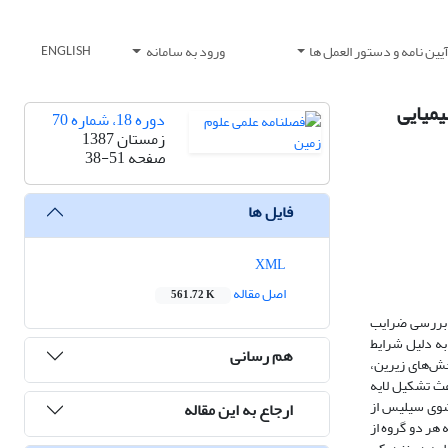
یین نامه و دستور العمل ها
ورود به سامانه
ENGLISH
یمیایی
دوره 18، شماره 70
زمستان 1387
صفحه
38-51
فایل ها
XML
اصل مقاله
561.72 K
 بررسی ضرایب
به دلیل شرایط
هم رسانی
خش‌های زیرین،
ث تشکیل لایه
تشوی سیلیس از
ارجاع به این مقاله
 هر دو گروه از