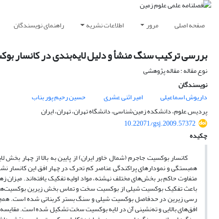
صفحه اصلی
مرور
اطلاعات نشریه
راهنمای نویسندگان
بررسی ترکیب سنگ منشأ و دلیل لایه‌بندی در کانسار بوکسی
نوع مقاله : مقاله پژوهشی
نویسندگان
داریوش اسماعیلی
امیر اثنی عشری
حسین رحیم پور بناب
پردیس علوم، دانشکده زمین‌شناسی، دانشگاه تهران، تهران، ایران
10.22071/gsj.2009.57372
چکیده
کانسار بوکسیت جاجرم (شمال خاور ایران) از پایین به بالا از چهار بخش
همبستگی و نمودارهای پراکندگی عناصر کم تحرک در چهار افق این کانسار نشا
متفاوت حاکم بر بخش‌های مختلف نهشته، مواد اولیه تفکیک یافته‌اند. میزان 
باعث تفکیک بوکسیت شیلی از بوکسیت سخت و تماس بخش زیرین بوکسیت‌های ش
رسی زیرین در حدفاصل بوکسیت شیلی و سنگ بستر کربناتی شده است. همچنین ش
افق‌های بالایی و ته‌نشینی آن در لایه بوکسیت سخت تشکیل شده است. مقایسه نمو