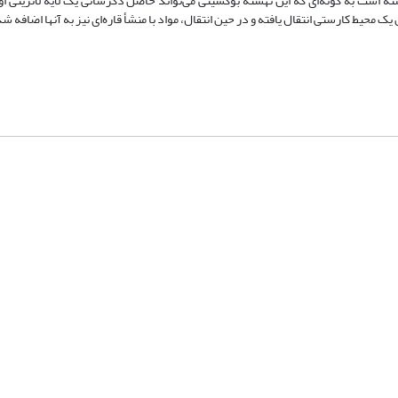
ست به گونه‌ای که این نهشته بوکسیتی می‌تواند حاصل دگرسانی یک لایه لاتریتی او
 محیط کارستی انتقال یافته و در حین انتقال، مواد با منشأ قاره‌ای نیز به آنها اضافه 
شماره تماس: 64592299 -021
صندوق پستی:
131851494
پست الکترونیک:
faslnameh1370@yahoo.com
faslnameh@gsi.ir