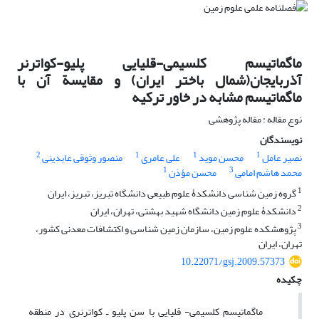
ماگماتیسم کلسیمی-قلیایی پلیو-کواترنر
آذربایجان(شمال باختر ایران) و مقایسة آن با
ماگماتیسم مشابه در خاور ترکیه
نوع مقاله : مقاله پژوهشی
نویسندگان
2
1
1
1
نصیر عامل‌
محسن موید
علی عامری
منصور وثوقی عابدینی
1
3
محمد هاشم امامی
محسن مؤذن
1
گروه زمین شناسی دانشکدۀ علوم طبیعی دانشگاه تبریز، تبریز، ایران
2
دانشکدۀ علوم زمین دانشگاه شهید بهشتی، تهران، ایران
3
پژوهشکده علوم زمین، سازمان زمین شناسی و اکتشافات معدنی کشور،
تهران، ایران
10.22071/gsj.2009.57373
چکیده
ماگماتیسم کلسیمی- قلیایی با سن پلیو ـ کواترنری در منطقه