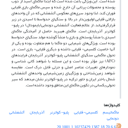
شده است. این ویژگی باعث شده است که ابتدا ماگمای اسید از ذوب
پوسته و محصولات پرتابی آن خارج شده و سپس ماگمای بازی قلیایی
فوران کند، لذا وجود سری‌های معکوس آتشفشانی که در آن واحدهای
بازالتی قلیایی اولیوین‌دار در بالا و سنگ­های حدواسط تا اسیدی در زیر
قرارگرفته­اند، از علائم فعالیت آتشفشانی دونمایی(بایمودال) در پلیو-
کواترنر آذربایجان است. ماگمای هیبرید حاصل از آمیختگی ماگمای
اسیدی با منشأ پوسته‌ای و بازی با منشأ گوشته مولد سنگ­های حدواسط
بوده است. ویژگی‌های شیمیایی دو ماگما با هم متفاوت بوده و یکی از
آنها خاصیت کلسیمی- قلیایی داشته و دیگری قلیایی- بازی است. در
تحول ماگمایی سنگ­های آتشفشانی پلیو-کواترنر آذربایجان فرایندهای
(AFC) نیز مؤثر بوده است و این مسئله با شواهد کانی شناسی و
نمودارهای تغییرات عناصر اصلی و جزئی قابل درک است. مقایسه
شواهد زمین‌شناختی و ویژگی­های زمین‌شیمیایی واحدهای آتشفشانی
شمال باختر ایران و خاور ترکیه در پلیو-کواترنر نشان می­دهد که سیر
تحولی یکسانی در تکوین ماگمای این مناطق وجود داشته است.
کلیدواژه‌ها
ماگماتیسم
کلسیمی- قلیایی
پلیو- کواترنر
آذربایجان
آتشفشانی
دونمایی
20.1001.1.10237429.1387.18.70.6.6