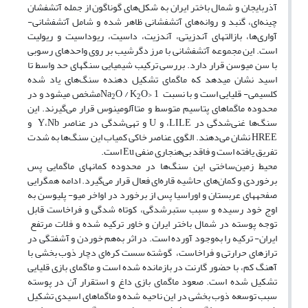
آذربایجان و شمال باختر ایران به شکل‌های گوناگون از جمله آتشفشان
چینه‌ای، گنبد و روانه‌های آتشفشانی ظاهر شده و شامل آتشفشانی-
آواری‌ها، بازالت­های آندزیتی، آندزیت، داسیت، ریوداسیت و ریولیت
است. این مجموعه آتشفشانی با مرز دگرشیب بر روی واحدهای رسوبی
با سن میوسن قرار دارد. بررسی ترکیب شیمیایی سنگ­های حد واسط تا
اسید نشان می­دهد که ماگمای تشکیل دهنده سنگ‌های یاد شده
کلسیمی- قلیایی است و با نسبت Na
O / K
O> 1مشخص می­شود و در
2
2
محدوده ماگماهای پتاسیم متوسط و متاآلومینوس قرار می‌گیرند. این
سنگ‌ها غنی‌شدگی در LILE، و U و تهی‌شدگی در عناصر Y،Nb و
HREE نشان می‌دهند. الگوی عناصر خاکی کمیاب این سنگ‌ها به شدت
تفریق یافته است و فاقد بی‌هنجاری‌ منفی Eu است.
محیط زمین‌ساختی این سنگ‌ها در محدوده کمان­های ماگمایی پس
برخوردی و کمان‌‌های حاشیه قاره‌ای فعال قرار می‌گیرد. ادامه همگرایی
صفحه­های عربستان و اوراسیا پس از برخورد در اواخر میو- پلیوسن به
اوج خود رسیده و سبب ستبرشدگی، کوتاه شدگی و فرا‌خاست قابل
توجه پوسته در شمال باختر ایران و خاور ترکیه شده و فلات مرتفع
ایران- ترکیه را به‌وجود آورده است. در اثر به‌هم خوردن و آشفتگی در
ترازهای حرارتی و فراخاست، گوشته سست کر‌ه‌ای دچار ذوب بخشی با
آهنگ کم، با حضور گارنت در بازمانده شده است و ماگمای بازی قلیایی
تشکیل شده است. صعود ماگمای بازی داغ و استقرار آن در پوسته
سبب توسعه ذوب بخشی در این ناحیه شده و ماگماهای اسیدی تشکیل