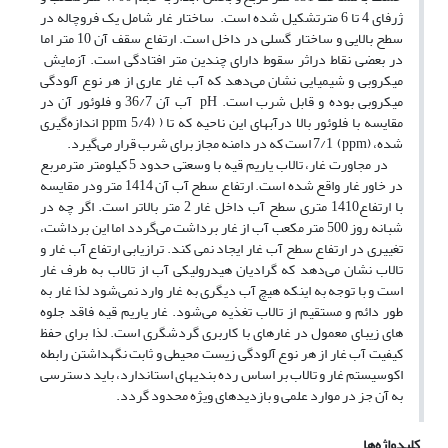
ژرفای 4 تا 6 مترتشکیل شده است. ساختار غار شامل یک فروچاله در
سطح بالایی و ساختار گسلی در داخل است. ارتفاع سقف آن 10 متر اما
در بعضی نقاط دراثر سقوط دارای چندین متر افتادگی است. آزمایش
میکروبی و شیمیایی نشان می‌دهد که آب غار عاری از هر نوع آلودگی
میکروبی بوده و قابل شرب است. pH آب آن 36/7 و فلوئور آن در
مقایسه با فلوئور بالا درآبهای این ناحیه که تا ( (ppm 5/4 اندازه‌گیری
شده، (ppm) 7/1 است که در دامنه مجاز برای شرب قرار می‌گیرد.
در مجاورت غار، تالاب یاریم قیه با وسعتی حدود 5 کیلومتر مترمربع
در خاور غار واقع شده است. ارتفاع سطح آب آن 1414 متر ودر مقایسه
با ارتفاع1410 متری سطح آب داخل غار 2 متر بالاتر است. اگر چه در
شبانه روز 500 متر مکعب آب از غار برداشت می‌گردد اما این برداشت،
تغییری در ارتفاع سطح آب غار ایجاد نمی کند. ترازیابی ارتفاع آب غار و
تالاب نشان می‌دهد که گرادیان هیدرولیکی آب از تالاب به طرف غار
است و با توجه به اینکه هیچ آب دیگری به غار وارد نمی‌شود لذا غار به
طور دائم و مستقیم از تالاب تغذیه می‌شود. غار یاریم قیه فاقد جلوه
های زیبای معمول در غارهای با کاربری گردشگری است. لذا برای حفظ
کیفیت آب غار از هر نوع آلودگی زیست محیطی و ثابت نگهداشتن رابطه
اکوسیستم غار و تالاب بر اساس رده بندیهای استاندارد، باید دسترسی
به آن جز در موارد علمی و بازدیدهای ویژه محدود گردد.
کلیدواژه‌ها