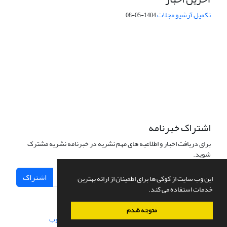
تکمیل آرشیو مجلات
1404-05-08
شماره تماس: 64592299 -021
صندوق پستی:
131851494
پست الکترونیک:
faslnameh1370@yahoo.com
faslnameh@gsi.ir
آدرس سایت:
http://www.gsjournal.ir
اشتراک خبرنامه
برای دریافت اخبار و اطلاعیه های مهم نشریه در خبرنامه نشریه مشترک
شوید.
اشتراک
این وب سایت از کوکی ها برای اطمینان از ارائه بهترین
خدمات استفاده می کند.
متوجه شدم
سامانه مدیریت نشریات علمی.
طراحی و پیاده سازی از
سیناوب