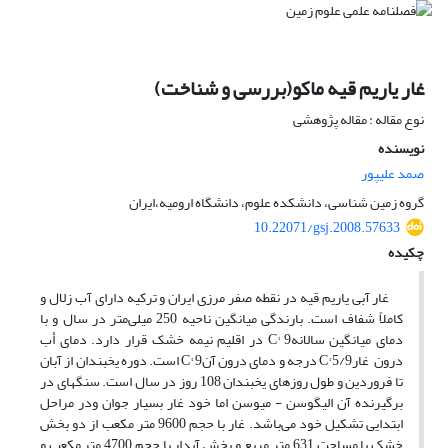
غار یاریم قیه ماکو(بررسی و شناخت)
نوع مقاله : مقاله پژوهشی
نویسنده
صمد علیپور
گروه زمین شناسی، دانشکده علوم، دانشگاه ارومیه،ایران
10.22071/gsj.2008.57633
چکیده
غار آبی یاریم قیه در نقطه صفر مرزی ایران و ترکیه دارای آب زلال و
کاملاً شفاف است. بارندگی میانگین ناحیه 250 میلی‌متر در سال و با
دمای میانگین سالانهC° 9 در اقلیم نیمه خشک قرار دارد. دمای أب
درون غارC° 5/9 درجه و دمای درون آنC° 9 است. دوره یخبندان از آبان
تا فروردین و طول روزهای یخبندان 108 روز در سال است. سنگهای در
برگیرنده آن الیگوسن - میوسن اما خود غار بسیار جوان ودر مراحل
ابتدایی تشکیل خود می‌باشد. غار با حجم 9600 متر مکعب از دو بخش
خشک با مساحت 631 متر مربع و بخش آبدار با حجم 4700 متر مکعب و