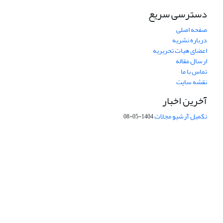
دسترسی سریع
صفحه اصلی
درباره نشریه
اعضای هیات تحریریه
ارسال مقاله
تماس با ما
نقشه سایت
آخرین اخبار
تکمیل آرشیو مجلات
1404-05-08
شماره تماس: 64592299 -021
صندوق پستی:
131851494
پست الکترونیک:
faslnameh1370@yahoo.com
faslnameh@gsi.ir
آدرس سایت:
http://www.gsjournal.ir