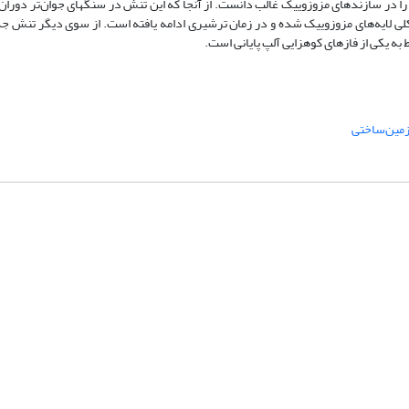
ا توجه به استریوپلاتها و نتایج حاصل، می‌توان جهت تنش فشارشیNE-SW را در سازندهای مزوزوییک غالب دانست. از آنجا که این تنش در سنگهای جوا
 به یکی از فازهای کوهزایی آلپ پایانی است.
زمین‌ساختی
شماره تماس: 64592299 -021
صندوق پستی:
131851494
پست الکترونیک:
faslnameh1370@yahoo.com