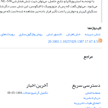
ب
سنگهای کهن‌تر و جوان‌تر را تحت تأثیر قرار داده نیز مشاهده شده است که مربوط
کلیدواژه‌ها
تنش دیرینه
خش لغزش
تانسور تنش
روش واژگون‌سازی
رویدادهای 
20.1001.1.10237429.1387.17.67.4.5
مراجع
دسترسی سریع
آخرین اخبار
صفحه اصلی
تکمیل آرشیو مجلات
1404-05-08
درباره نشریه
اعضای هیات تحریریه
ارسال مقاله