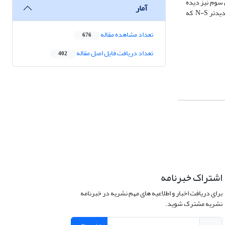
ن‌تر دوران سوم نیز دیده
آمار
می‌شود، می‌توان گفت که پس از مزوزوییک تا الیگوسن، این تنش سبب دگرشکلی لایه‌های مزوزوییک شده و در زمان ترشیری ادامه یافته است. از سوی دیگر تنش جدیدتر N-S که
تعداد مشاهده مقاله
676
تعداد دریافت فایل اصل مقاله
402
اشتراک خبرنامه
برای دریافت اخبار و اطلاعیه های مهم نشریه در خبرنامه
نشریه مشترک شوید.