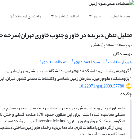
صفحه اصلی
مرور
اطلاعات نشریه
راهنمای نویسندگان
تحلیل تنش دیرینه در خاور و جنوب خاوری تهران(سرخه حص
نوع مقاله : مقاله پژوهشی
نویسندگان
2
1
1
مهرناز سعادت
سید احمد علوی
عبداله سعیدی
1
گروه زمین شناسی، دانشکده علوم زمین، دانشگاه شهید بهشتی، تهران، ایران
2
پژوهشکده علوم زمین، سازمان زمین شناسی و اکتشافات معدنی کشور، تهران، ایر
10.22071/gsj.2009.57780
چکیده
به منظور ارزیابی و تحلیل تنش دیرینه در منطقه سرخه حصار- خجیر، سطوح ب
الیگوسن به کمک روش وارون سازی (Inversion Method) بررسی شده است.
پس از گردآوری اطلاعات لازم، داده‌ها برپایه رخدادهای زمین‌ساختی دسته‌
ایستگاه به دست آمده است.