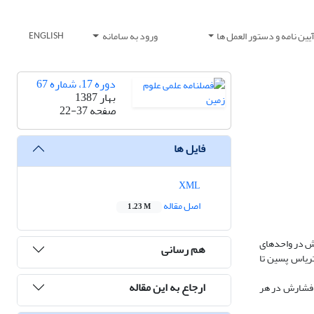
یین نامه و دستور العمل ها
ورود به سامانه
ENGLISH
دوره 17، شماره 67
بهار 1387
صفحه
22-37
فایل ها
XML
اصل مقاله
1.23 M
نش در واحدهای
هم رسانی
، تحولات تنش از تریاس پسین تا
ارجاع به این مقاله
و فشارش در هر