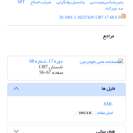
زمین‌شناسی‌مهندسی
پتانسیل روانگرایی
ضرایب اصلاح
SPT
سد ‌چپرآباد
20.1001.1.10237429.1387.17.68.6.9
مراجع
دوره 17، شماره 68
تابستان 1387
صفحه
56-67
فایل ها
XML
اصل مقاله
1002.6 K
هم رسانی