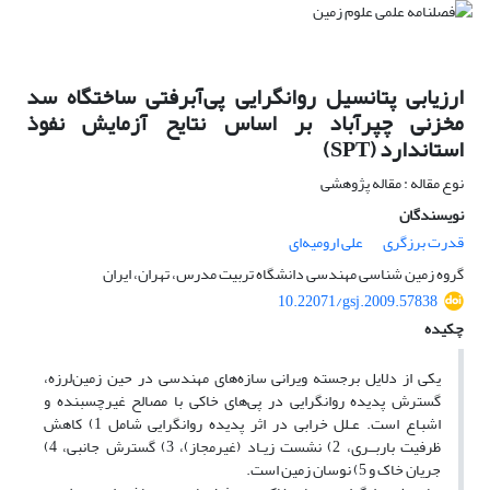
ارزیابی پتانسیل روانگرایی پی‌آبرفتی ساختگاه سد
مخزنی چپرآباد بر اساس نتایح آزمایش نفوذ
استاندارد (SPT)
نوع مقاله : مقاله پژوهشی
نویسندگان
قدرت برزگری
علی ارومیه‌ای
گروه زمین شناسی مهندسی دانشگاه تربیت مدرس، تهران، ایران
10.22071/gsj.2009.57838
چکیده
یکی از دلایل برجسته ویرانی سازه‌های مهندسی در حین زمین‌لرزه،
گسترش پدیده‌ روانگرایی در پی‌های خاکی با مصالح غیرچسبنده و
اشباع است. عـلل خرابی در اثر پدیده روانگرایی شامل 1) کاهش
ظرفیت بارب‍ــری، 2) نشست زیـاد (غیرمجاز)، 3) گسترش جانبی، 4)
جریان خاک و 5) نوسان زمین است.