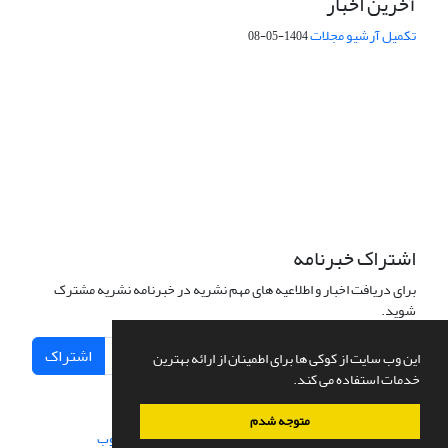
آخرین اخبار
تکمیل آرشیو مجلات
1404-05-08
شماره تماس: 64592299 -021
صندوق پستی:
131851494
پست الکترونیک:
faslnameh1370@yahoo.com
faslnameh@gsi.ir
آدرس سایت:
http://www.gsjournal.ir
اشتراک خبرنامه
برای دریافت اخبار و اطلاعیه های مهم نشریه در خبرنامه نشریه مشترک
شوید.
اشتراک
این وب سایت از کوکی ها برای اطمینان از ارائه بهترین
خدمات استفاده می کند.
متوجه شدم
سامانه مدیریت نشریات علمی.
طراحی و پیاده سازی از
سیناوب