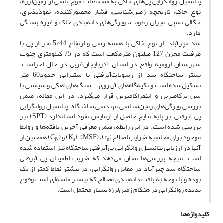
پتانسیل روانگرایی پی‌‌های خاکی به مشخصات موج ناشی از زمین‌لرزه،
نوع خاک، تاریخچه زمین‌شناسی، فشار محصورکننده، نفوذپذیری،
چگالی نسبی، میزان رطوبت، ویژگی‌های دانه‌بندی خاک و غیره بستگی
دارد.
سد ‌چپرآباد، از نوع خاکی با هسته رسی و ارتفاع 5/44 متر از پی با
ظرفیت مخزن 127 میلیون مترمکعب است که در 75 کیلومتری جنوب
شهرستان ارومیه واقع در استان آذربایجان‌غربی در حال اجراست.
بستر ساختگاه سد از رسوبات‌آبرفتی با‌ ستبرایی حدود60 متر
تشکیل‌شده است و تکیه‌گاه‌های آن روی سنگ‌های‌آهکی و شیستی با
سن پرکامبرین و اینفراکامبرین قرار می‌گیرد. در این‌ مقاله، ضمن
بررسی ویژگی‌های زمین‌شناسی مهندسی ساختگاه، پتانسیل روانگرایی
پی آبرفتی، بر پایه نتایج حاصل از آزمایش نفوذ استاندارد (SPT) نیز
بررسی شده است. در ‌این‌ رابطه، ضمن معرفی آخرین یافته‌ها و روابط
موجود برای محاسبه ضرایب اصلاح (r
)، (MSF)، (K
) و (C
) همچنین از
N
s
d
آنها در ارزیابی پتانسیل روانگرایی پی‌آبرفتی ساختگاه نیز استفاده شده
است. نتیجه‌ بررسی‌‌ها نشان می‌دهد که ضریب اطمینان پی آبرفتی
ساختگاه سد چپرآباد در مقابل روانگرایی، در بیشتر نقاط کمتر از یک
بوده و با توجه به بافت دانه‌بندی مصالح که بیشتر ماسه‌ای است وقوع
پدیده روانگرایی در هنگام زمین‌لرزه بسیار محتمل است.
کلیدواژه‌ها