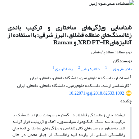
شناسایی ویژگی‌های ساختاری و ترکیب باندی
زغالسنگ‌های منطقه قشلاق، البرز شرقی: با استفاده از
آنالیزهایXRD FT-IR, و Raman
نوع مقاله : مقاله پژوهشی
نویسندگان
1
2
1
نادر تقی پور
طاهره ربانی
رضا ظهیری
1
استادیار، دانشکده علوم زمین، دانشگاه دامغان، دامغان، ایران
2
کارشناسی ارشد، دانشکده علوم زمین، دانشگاه دامغان، دامغان، ایران
10.22071/gsj.2018.82533.1092
چکیده
نهشته های زغالسنگی قشلاق در گستره رسوبات سازند شمشک با
ترکیب ماسه سنگ، کنگلومرا، سیلتستون، آهک و آرژیلیت قرار گرفته
اند. به منظور بررسی های کانی شناسی و ویژگی های ساختاری لایه های
زغالسنگی قشلاق، از یازده لایه زغالسنگ از چهار معدن در حال