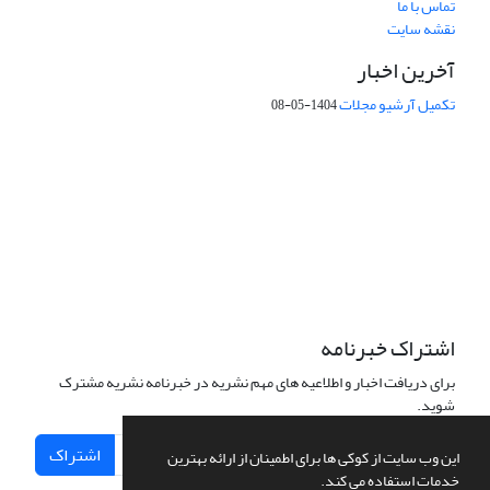
تماس با ما
نقشه سایت
آخرین اخبار
تکمیل آرشیو مجلات
1404-05-08
شماره تماس: 64592299 -021
صندوق پستی:
131851494
پست الکترونیک:
faslnameh1370@yahoo.com
faslnameh@gsi.ir
آدرس سایت:
http://www.gsjournal.ir
اشتراک خبرنامه
برای دریافت اخبار و اطلاعیه های مهم نشریه در خبرنامه نشریه مشترک
شوید.
اشتراک
این وب سایت از کوکی ها برای اطمینان از ارائه بهترین
خدمات استفاده می کند.