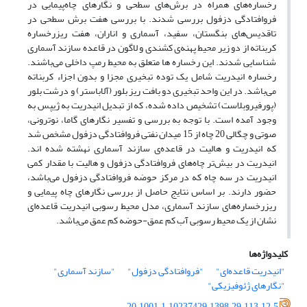
رخساره‌های همراه در برش‌های ‏سطحی و نگارهای چاه‌پیمایی در
فروافتادگی دزفول بررسی شدند. با بررسی هفت برش سطحی در
تاقدیس‌های بنگستان، سفید، آسماری و اناران، هفت ‏ریزرخساره
کربناته از دو زیر محیط پهنه‌ی کشندی و لاگون در قاعده سازند آسماری
شناسایی شدند. این رخساره ها متعلق به محیط رمپ داخلی می‌باشند.
‏رخساره انیدریت شامل یک توده تبخیری مجزا و بدون اجزاء کربناته
می‌باشد. در این واحد تبخیری دو بافت ریز بلور (آلاباستر) و درشت بلور
‏‏(پورفیروبلاست) تشخیص داده شده، که از تبدیل انیدریت به ژیپس به
وجود آمده است. با توجه به بررسی و تفسیر نگارهای گاما، نوترونی،
صوتی و ‏چگالی 20 چاه از 15 میدان نفتی فروافتادگی دزفول مشخص شد
که انیدریت و هالیت در قاعده‌ی سازند آسماری نهشته شده اند.
انیدریت در بیش‌تر ‏چاه‌های فروافتادگی دزفول و هالیت با مقدار کمی
انیدریت در سه چاه که در مرکز حوضه فروافتادگی دزفول می‌باشد،
حضور دارند. بر اساس نتایج حاصل ‏از بررسی نگارهای چاه پیمایی و
ریزرخساره‌های سازند آسماری، مدل محیط رسوبی انیدریت قاعده‌ای
نشان از یک محیط رسوبی آب کم عمق-حوضه کم ‏عمق می‌باشد.‏
کلیدواژه‌ها
"انیدریت قاعده‌ای"
"فروافتادگی دزفول"
"سازند آسماری"
"نگارهای‏ ژئوفیزیکی"
20.1001.1.10237429.1398.29.113.12.5