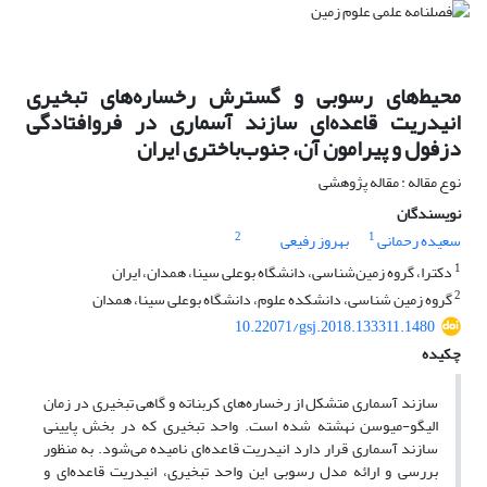
محیط‌های رسوبی و گسترش رخساره‌های تبخیری
انیدریت قاعده‌ای سازند آسماری در ‏فروافتادگی
دزفول و پیرامون آن، جنوب‌باختری ایران
نوع مقاله : مقاله پژوهشی
نویسندگان
2
1
سعیده رحمانی
بهروز رفیعی
1
دکترا، گروه زمین‌شناسی، دانشگاه بوعلی سینا، همدان، ایران
2
گروه زمین شناسی، دانشکده علوم، دانشگاه بوعلی سینا، همدان
10.22071/gsj.2018.133311.1480
چکیده
سازند آسماری متشکل از رخساره‌های کربناته و گاهی تبخیری در زمان
الیگو-میوسن نهشته شده است. واحد تبخیری که در بخش پایینی
سازند آسماری ‏قرار دارد انیدریت قاعده‌ای نامیده می‌شود. به منظور
بررسی و ارائه مدل رسوبی این واحد تبخیری، انیدریت قاعده‌ای و