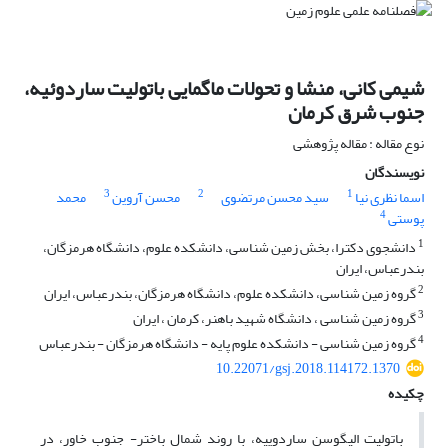
شیمی کانی، منشا و تحولات ماگمایی باتولیت ساردوئیه،
جنوب شرق کرمان
نوع مقاله : مقاله پژوهشی
نویسندگان
3
2
1
اسما نظری نیا
سید محسن مرتضوی
محسن آروین
محمد
4
پوستی
1
دانشجوی دکترا، بخش زمین شناسی، دانشکده علوم، دانشگاه هرمزگان،
بندرعباس، ایران
2
گروه زمین شناسی، دانشکده علوم، دانشگاه هرمزگان، بندرعباس، ایران
3
گروه زمین شناسی ، دانشگاه شهید باهنر، کرمان ، ایران
4
گروه زمین شناسی - دانشکده علوم پایه - دانشگاه هرمزگان - بندرعباس
10.22071/gsj.2018.114172.1370
چکیده
باتولیت الیگوسن ساردوییه، با روند شمال ­باختر- جنوب­ خاور، در