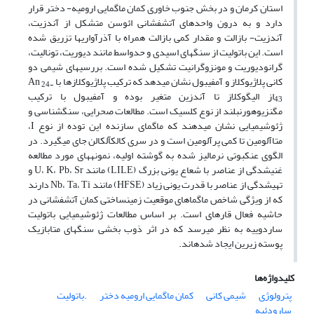
استان کرمان و در بخش جنوب خاوری کمان ماگمایی ارومیه- ­دختر قرار
دارد و به درون واحدهای آتشفشانی ائوسن متشکل از آندزیت،
آندزیت- بازالت و مقدار کمی بازالت همراه با آذرآواری­ها تزریق شده
است. این باتولیت از سنگ­های اسیدی و حدواسط مانند دیوریت، تونالیت،
گرانودیوریت و مونزوگرانیت تشکیل شده است. بررسی­های شیمی دو
کانی پلاژیوکلاز و آمفیبول نشان می­دهد که ترکیب پلاژیوکلازها با An
24-
از الیگوکلاز تا آندزین متغیر بوده و آمفیبول با ترکیب
43
مگنزیوهورنبلند از نوع کلسیک است. مطالعات صحرایی، سنگ‎شناسی و
ژئوشیمیایی نشان می­دهند که ماگمای سازنده این توده از نوع I،
متاآلومین تا کمی پرآلومین است و در سری کالک­آلکالن جای می‏گیرد. در
الگوی عنکبوتی نرمالیز شده به گوشته اولیه، نمونه‎های مورد مطالعه
غنی‎شدگی از عناصر با شعاع یونی بزرگ (LILE) مانند U، K، Pb، Sr و
تهی‎شدگی از عناصر با قدرت یونی زیاد (HFSE) مانند Nb، Ta، Ti دارند
که از ویژگی شاخص ماگماهای موقعیت زمین­ساختی کمان آتشفشانی در
حاشیه فعال قاره­ای است. بر اساس مطالعات ژئوشیمیایی باتولیت
ساردوییه به نظر می­رسد که در اثر ذوب بخشی سنگ­های متابازیک
پوسته زیرین ایجاد شده‎اند.
کلیدواژه‌ها
پترولوژی
شیمی کانی
کمان ماگمایی ارومیه دختر
.باتولیت
سارودئیه