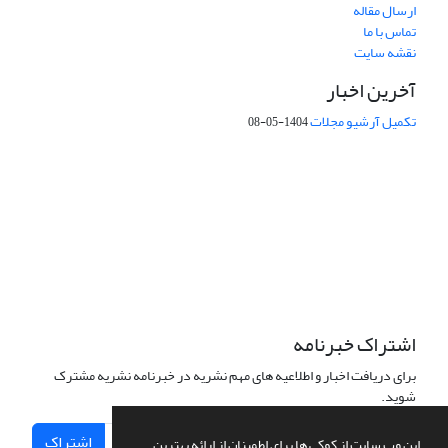
ارسال مقاله
تماس با ما
نقشه سایت
آخرین اخبار
تکمیل آرشیو مجلات
1404-05-08
شماره تماس: 64592299 -021
صندوق پستی:
131851494
پست الکترونیک:
faslnameh1370@yahoo.com
faslnameh@gsi.ir
آدرس سایت:
http://www.gsjournal.ir
اشتراک خبرنامه
برای دریافت اخبار و اطلاعیه های مهم نشریه در خبرنامه نشریه مشترک
شوید.
اشتراک
این وب سایت از کوکی ها برای اطمینان از ارائه بهترین