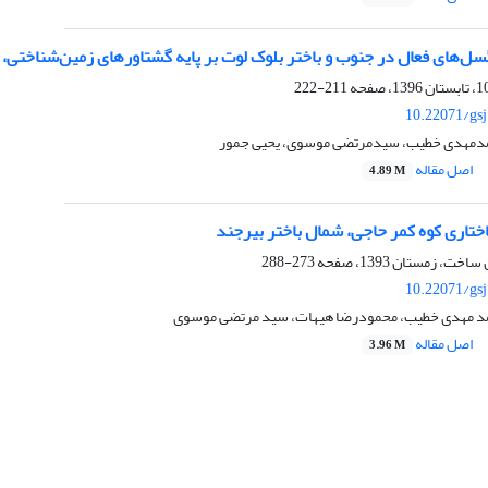
سل‌های فعال در جنوب و باختر بلوک لوت بر پایه گشتاورهای زمین‌شناختی، ل
211-222
10.22071/gs
دمهدی خطیب، سیدمرتضی موسوی، یحیی جمور
اصل مقاله
4.89 M
ختاری کوه کمر حاجی، شمال باختر بیرجند
273-288
10.22071/gs
د مهدی خطیب، محمودرضا هیهات، سید مرتضی موسوی
اصل مقاله
3.96 M