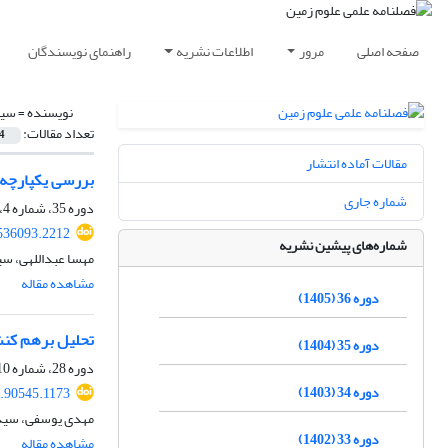
صفحه اصلی
مرور
اطلاعات نشریه
راهنمای نویسندگان
نویسنده =
سید
تعداد مقالات:
4
مقالات آماده انتشار
بررسی یکپارچه س
شماره جاری
دوره 35، شماره 4، زمستان 1404، صفحه
536093.2212
شماره‌های پیشین نشریه
مهسا عبداللهی، س
مشاهده مقاله
دوره 36 (1405)
تحلیل برهم کنش
دوره 35 (1404)
دوره 28، شماره 110، زمستان 1397، صفحه
دوره 34 (1403)
7.90545.1173
مهدی یوسفی، سید
دوره 33 (1402)
مشاهده مقاله