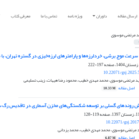
ارسال مقاله
داوران
ویژه نامه
تماس با ما
معرفی کتاب
آ
 مرتضی موسوی
رعت موج برشی، خرد‌لرزه‌ها و پارامتر‌های لرزه‌خیزی در گستره تهران، با
197-222
10.22071/gsj.2025.
ید مرتضی موسوی، محمد مهدی خطیب، محمود رضا هیهات، زینب تسلیمی
اصل مقاله
10.33 M
 روند‌‌های گسلی بر توسعه شکستگی‌های مخزن آسماری در تاقدیس رگ سفید
119-128
10.22071/gsj.201
 مرتضی موسوی، محمد مهدی خطیب، محمد یزدانی
اصل مقاله
6.87 M