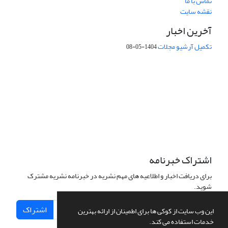
تماس با ما
نقشه سایت
آخرین اخبار
تکمیل آرشیو مجلات
1404-05-08
شماره تماس: 64592299 -021
صندوق پستی:
131851494
پست الکترونیک:
faslnameh1370@yahoo.com
faslnameh@gsi.ir
آدرس سایت:
http://www.gsjournal.ir
اشتراک خبرنامه
برای دریافت اخبار و اطلاعیه های مهم نشریه در خبرنامه نشریه مشترک
شوید.
اشتراک
این وب سایت از کوکی ها برای اطمینان از ارائه بهترین
خدمات استفاده می کند.