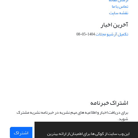
تماس با ما
نقشه سایت
آخرین اخبار
تکمیل آرشیو مجلات
1404-05-08
شماره تماس: 64592299 -021
صندوق پستی:
131851494
پست الکترونیک:
faslnameh1370@yahoo.com
faslnameh@gsi.ir
آدرس سایت:
http://www.gsjournal.ir
اشتراک خبرنامه
برای دریافت اخبار و اطلاعیه های مهم نشریه در خبرنامه نشریه مشترک
شوید.
اشتراک
این وب سایت از کوکی ها برای اطمینان از ارائه بهترین