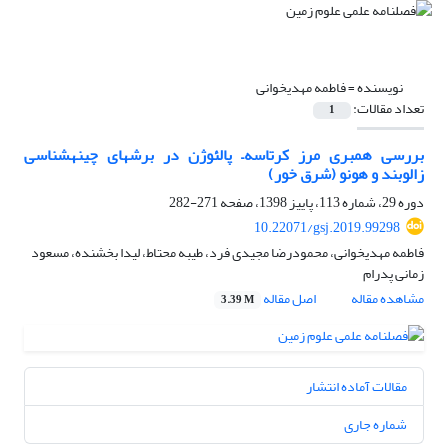
نویسنده =
فاطمه مهدیخوانی
تعداد مقالات:
1
بررسی همبری مرز کرتاسه– پالئوژن در برش‎های چینه‎شناسی
زالوبند و هونو (شرق خور)
دوره 29، شماره 113، پاییز 1398، صفحه
271-282
10.22071/gsj.2019.99298
فاطمه مهدیخوانی، محمودرضا مجیدی فرد، طیبه محتاط، لیدا بخشنده، مسعود
زمانی پدرام
مشاهده مقاله
اصل مقاله
3.39 M
مقالات آماده انتشار
شماره جاری