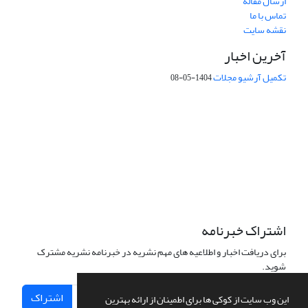
ارسال مقاله
تماس با ما
نقشه سایت
آخرین اخبار
تکمیل آرشیو مجلات
1404-05-08
شماره تماس: 64592299 -021
صندوق پستی:
131851494
پست الکترونیک:
faslnameh1370@yahoo.com
faslnameh@gsi.ir
آدرس سایت:
http://www.gsjournal.ir
اشتراک خبرنامه
برای دریافت اخبار و اطلاعیه های مهم نشریه در خبرنامه نشریه مشترک
شوید.
اشتراک
این وب سایت از کوکی ها برای اطمینان از ارائه بهترین