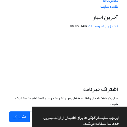
تماس با ما
نقشه سایت
آخرین اخبار
تکمیل آرشیو مجلات
1404-05-08
شماره تماس: 64592299 -021
صندوق پستی:
131851494
پست الکترونیک:
faslnameh1370@yahoo.com
faslnameh@gsi.ir
آدرس سایت:
http://www.gsjournal.ir
اشتراک خبرنامه
برای دریافت اخبار و اطلاعیه های مهم نشریه در خبرنامه نشریه مشترک
شوید.
اشتراک
این وب سایت از کوکی ها برای اطمینان از ارائه بهترین
خدمات استفاده می کند.