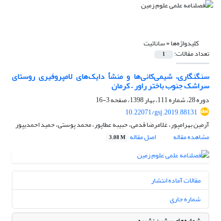
کلیدواژه‌ها =
سانائیت
تعداد مقالات:
1
سنگ‎نگاری، شیمی‌کانی‌ها و منشأ دایک‌های لامپروفیری روستای
سراشک جنوب باختر راور – کرمان
دوره 28، شماره 111، بهار 1398، صفحه
3-16
10.22071/gsj.2019.88131
آرمین بهرامپور، غلامرضا قدمی، حبیبه عطاپور، محمد پوستی، حمید احمدی‎پور
مشاهده مقاله
اصل مقاله
3.08 M
مقالات آماده انتشار
شماره جاری
شماره‌های پیشین نشریه