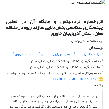
اثررخساره تردولیتس و جایگاه آن در تحلیل
چینه‌نگاری سکانسی بخش بالایی سازند زیوه در منطقه
مغان، استان آذربایجان خاوری
نوع مقاله : مقاله پژوهشی
نویسندگان
3
2
1
نصرالله عباسی
مجید میرزایی عطاآبادی
محمد حسن پور
1
دانشیار، گروه زمین‎شناسی، دانشگاه زنجان، زنجان، ایران
2
استادیار، گروه زمین‎شناسی، دانشگاه زنجان، زنجان، ایران
3
دانشجوی کارشناسی ارشد، گروه زمین‎شناسی، دانشگاه زنجان، زنجان، ایران
10.22071/gsj.2020.200272.1700
چکیده
برشی به ستبرای بیش از 205 متر از لایه‌های بالایی سازند زیوه (میوسن
میانی) در شمال روستای اجاق‌کندی، واقع در شمال خاوری کلیبر،
استان آذربایجان خاوری، مورد پیمایش قرار گرفت. در این برش، سازند