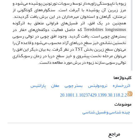
زیوه با ناپیوستگی زاویه‌دار توسط رسوبات تورتونین پوشیده می‌شود و
مرز زیرین آن پوشیده با آبرفت است. سنگواره‌های گوناگونی از
نرمتنان، گیاهان و استخوان مهره‌داران در این برش یافت گردیدند.
همچنین در یک افق، اثر فسیل‌های فراوانی متعلق به اثرگونه
Teredolites longissimus که حاصل فعالیت دوکفه‌ای‌های حفار در
بسترهای چوبی است، یافت گردید. وجود افق چوبی در توالی رسوبی
نخستین نشانه‌ی خیز سطح دریاهای آزاد محسوب می‌شود و قاعده آن را
می‌توان سطح زیرین بخش TST در نظر گرفت. به بیان دیگر این افق را
می‌توان مرحله نخست پیشروی و خیز سطح دریا در زمان رسوبگذاری
توالی رسوبی سازند زیوه در برش مورد مطالعه دانست.
کلیدواژه‌ها
اثررخساره
ترودولیتس
بستر چوبی
مغان
پاراتتیس
20.1001.1.10237429.1399.30.118.2.2
موضوعات
چینه شناسی و فسیل شناسی
مراجع