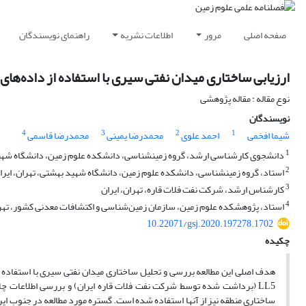
صفحه اصلی
مرور
اطلاعات نشریه
راهنمای نویسندگان
ارزیابی ساختاری میدان نفتی سیری با استفاده از داده‌های لر
نوع مقاله : مقاله پژوهشی
نویسندگان
4
3
2
1
شیما افخمی
احمد علوی
محمدرضا یمینی
محمدرضا قاسمی
1
دانشجوی کارشناسی ارشد، گروه زمین‎شناسی، دانشکده علوم زمین، دانشگاه شهید بهشتی، تهران، ایران
2
استاد، گروه زمین‎شناسی، دانشکده علوم زمین، دانشگاه شهید بهشتی، تهران، ایران
3
کارشناس ارشد، شرکت نفت فلات قاره، تهران، ایران
4
استاد، پژوهشکده علوم زمین، سازمان زمین‌شناسی و اکتشافات معدنی کشور، تهرا
10.22071/gsj.2020.197278.1702
چکیده
ساختاری منطقه نیز از آنها استفاده شده است. گستره مورد مطالعه در جنوب ایرا