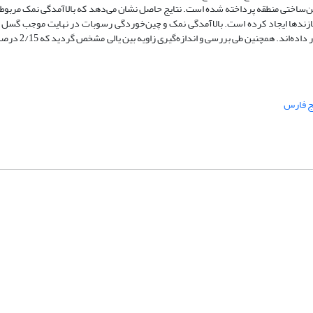
ی زمین‌ساختی منطقه پرداخته شده است. نتایج حاصل نشان می‌دهد که بالاآمدگی نمک مربو
 سازندها ایجاد کرده است. بالاآمدگی نمک و چین‌خوردگی رسوبات در نهایت موجب گسل
برخی از رسوبات شده است و تنها سازندهای رسوبی
ج فارس
شماره تماس: 64592299 -021
صندوق پستی:
131851494