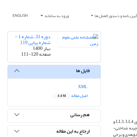
یین نامه و دستور العمل ها
ورود به سامانه
ENGLISH
دوره 31، شماره 1 -
شماره پیاپی 119
بهار 1400
صفحه
111-120
فایل ها
XML
اصل مقاله
4.4 M
هم رسانی
هدف اصلی این مطالعه بررسی و تحلیل ساختاری میدان نفتی سیری با استفاده از داده‌های ژئوفیزیکی زیرسطحی است. بخش عمده‌ای از این ارزیابی، تفسیر 3 خط لرزه‌ای LL3، LL4 و
ی درک تکامل چینه شناختی-
ارجاع به این مقاله
دوبعدی و برخی