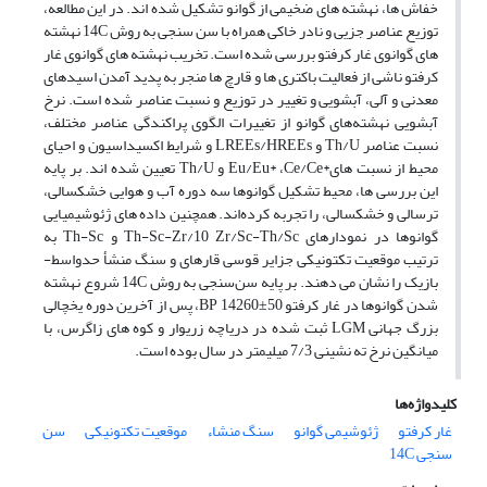
خفاش‏ ها، نهشته ‏های ضخیمی از گوانو تشکیل شده ‏اند. در این مطالعه،
توزیع عناصر جزیی و نادر خاکی همراه با سن سنجی به روش 14C نهشته
‏های گوانوی غار کرفتو بررسی شده است. تخریب نهشته ‏های گوانوی غار
کرفتو ناشی از فعالیت باکتری‏ ها و قارچ ‏ها منجر به پدید آمدن اسیدهای
معدنی و آلی، آبشویی و تغییر در توزیع و نسبت عناصر شده است. نرخ
آبشویی نهشته‌های گوانو از تغییرات الگوی پراکندگی عناصر مختلف،
نسبت عناصر Th/U و LREEs/HREEs و شرایط اکسیداسیون و احیای
محیط از نسبت‏ های*Eu/Eu* ،Ce/Ce و Th/U تعیین شده ‏اند. بر پایه
این بررسی ‏ها، محیط تشکیل گوانوها سه دوره آب و هوایی خشک‏سالی،
ترسالی و خشک‏سالی، را تجربه کرده‌اند. همچنین داده ‏های ژئوشیمیایی
گوانوها در نمودارهای Th-Sc-Zr/10 Zr/Sc-Th/Sc و Th-Sc به
ترتیب موقعیت تکتونیکی جزایر قوسی قاره‏ای و سنگ منشأ حدواسط-
بازیک را نشان می‏ دهند. بر پایه سن‌سنجی به روش 14C شروع نهشته
شدن گوانوها در غار کرفتو 50±14260 BP، پس از آخرین دوره یخچالی
بزرگ جهانی LGM ثبت شده در دریاچه زریوار و کوه ‏های زاگرس، با
میانگین نرخ ته نشینی 7/3 میلی‏متر در سال بوده است.
کلیدواژه‌ها
غار کرفتو
ژئوشیمی گوانو
سنگ منشاء
موقعیت تکتونیکی
سن
سنجی 14C