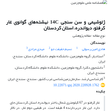
ژئوشیمی و سن سنجی 14C نهشته‏‏‌های گوانوی غار
کرفتو، دیواندره، استان کردستان
نوع مقاله : مقاله پژوهشی
نویسندگان
3
2
1
هادی امین رسولی
نسیم حقیقت جو
مهدی مرادی
1
استادیار، گروه علوم زمین، دانشکده علوم، دانشگاه کردستان، سنندج،
ایران
2
دانشجوی دکترا، گروه علوم زمین، دانشکده علوم، دانشگاه کردستان،
سنندج، ایران
3
کارشناسی ارشد، سازمان زمین‌شناسی غرب کشور، سنندج، سنندج، ایران
10.22071/gsj.2020.220928.1762
چکیده
غار کرفتو در 67 کیلومتری شمال باختر دیواندره، استان کردستان جای
دارد. این غار دربردارنده‏‏ 4 طبقه است. در طبقه‏ی‏ دوم غار، در تالار