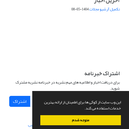
آخرین اخبار
تکمیل آرشیو مجلات
1404-05-08
شماره تماس: 64592299 -021
صندوق پستی:
131851494
پست الکترونیک:
faslnameh1370@yahoo.com
faslnameh@gsi.ir
آدرس سایت:
http://www.gsjournal.ir
اشتراک خبرنامه
برای دریافت اخبار و اطلاعیه های مهم نشریه در خبرنامه نشریه مشترک
شوید.
اشتراک
این وب سایت از کوکی ها برای اطمینان از ارائه بهترین
خدمات استفاده می کند.
متوجه شدم
سامانه مدیریت نشریات علمی.
طراحی و پیاده سازی از
سیناوب