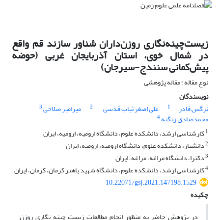
زیست‌چینه‌نگاری روزن‌داران شناور سازند‌ قم واقع
در شمال خوی، استان آذربایجان غربی (حوضه
پیش‌کمانی سنندج-سیرجان)
نوع مقاله : مقاله پژوهشی
نویسندگان
3
2
1
نرگس قادر
علی اصغر ثیاب قدسی
میرامیر صلاحی
4
محمدصادق زنگنه
1
کارشناسی ارشد، دانشکده علوم، دانشگاه ارومیه، ارومیه، ایران
2
دانشیار، دانشکده علوم، دانشگاه ارومیه، ارومیه، ایران
3
دکترا، دانشگاه مراغه، مراغه، ایران
4
کارشناسی ارشد، دانشکده علوم، دانشگاه شهید باهنر کرمان، کرمان، ایران
10.22071/gsj.2021.147198.1529
چکیده
در پژوهش حاضر به منظور انجام مطالعات زیست چینه نگاری روزن