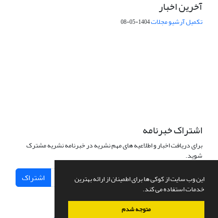
آخرین اخبار
تکمیل آرشیو مجلات
1404-05-08
شماره تماس: 64592299 -021
صندوق پستی:
131851494
پست الکترونیک:
faslnameh1370@yahoo.com
faslnameh@gsi.ir
آدرس سایت:
http://www.gsjournal.ir
اشتراک خبرنامه
برای دریافت اخبار و اطلاعیه های مهم نشریه در خبرنامه نشریه مشترک
شوید.
اشتراک
این وب سایت از کوکی ها برای اطمینان از ارائه بهترین
خدمات استفاده می کند.
متوجه شدم
سامانه مدیریت نشریات علمی.
طراحی و پیاده سازی از
سیناوب