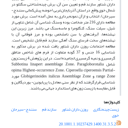
داران شناور سازند قم و تعیین سن آن، برش چینه‌شناختی سگتلو در
شمال خوی واقع در استان آذربایجان‌غربی (حوضه پیش‌کمانی سنندج-
سیرجان)، انتخاب و ازآن نمونه‌برداری به عمل آمده است. برش مورد
مطالعه دارای 216 متر ضخامت بوده وسنگ شناسی آن شامل تناوبی از
شیل، سیلت سنگ، کنگلومرا و ماسه‌سنگ می باشد. مرز زیرین این
نهشته‌ها، آبرفت‌های با سن نامشخص بوده و مرز فوقانی آن با
نهشته‌های سخت فرسای سنگ آهکی سازند قم قابل تشخیص است.
مطالعه اجتماعات روزن داران شناور یافت شده در برش مذکور به
شناسایی 16 جنس و 37 گونه متفاوت از فرم های شاخص مناطق
گرمسیری و نمیه گرمسیری انجامیده است. در این پژوهش 4 زیست‌زون
شامل Subbotina linapert assemblage Zone، Paragloborotalia
opima Highest-occurrence Zone، Ciperoella ciperoensis Partial-
range Zone و Globigerinoides italicus Assemblage Zone مورد
شناسایی قرارگرفتند که از نظر سنی معادل با پریابونین- بوردیگالین و
قابل مقایسه با زیست زون های استاندارد جهانی می باشند.
کلیدواژه‌ها
زیست‌چینه‌نگاری
روزن داران شناور
سازند قم
سنندج-سیرجان
خوی
20.1001.1.10237429.1400.31.3.5.2