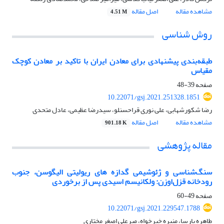
مشاهده مقاله
اصل مقاله
4.51 M
روش شناسی
طبقه‌بندی پیشنهادی برای معادن ایران با تاکید بر معادن کوچک
مقیاس
صفحه
39-48
10.22071/gsj.2021.251328.1851
رضا شکورشهابی، علی نوری قراحسنلو، سیدرضا عظیمی، عادل متحدی
مشاهده مقاله
اصل مقاله
901.18 K
مقاله پژوهشی
سنگ‌شناسی و ژئوشیمی گدازه های ریولیتی الیگوسن، جنوب
رودخانه قزل‌اوزن: ولکانیسم اسیدی پس از برخوردی
صفحه
49-60
10.22071/gsj.2021.229547.1788
طاهره پارسا، منیره خیرخواه، میرعلی اصغر مختاری