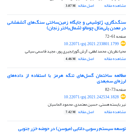
مشاهده مقاله
اصل مقاله
3.07 M
سنگ‌نگاری، ژئوشیمی و جایگاه زمین‌ساختی سنگ‌های آتشفشانی
در معدن پلی‌متال چومالو (شمال‌باختر زنجان)
صفحه
61-72
10.22071/gsj.2021.233801.1799
محیا نظریان، محمد لطفی، آرش گورابجیری پور، مجید قاسمی سیانی
مشاهده مقاله
اصل مقاله
4.46 M
مطالعه ساختمان گسل‌های تنگه هرمز با استفاده از داده‌های
لرزه‌ای سه‌بعدی
صفحه
73-82
10.22071/gsj.2021.242534.1828
نیر بایسته هستی، حسین معتمدی، محمود الماسیان
مشاهده مقاله
اصل مقاله
7.42 M
توسعه سیستم رسوبی دلتایی (میوسن) در حوضه خزر جنوبی