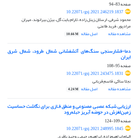
صفحه
83-94
10.22071/gsj.2021.246219.1837
محمود شرفی، ارسلان زینل زاده، ئارام بایت گل، بیژن بیرانوند، مهران
مرادپور، فرید طاعتی
مشاهده مقاله
اصل مقاله
10.66 M
دما-فشارسنجی سنگ‌های آتشفشانی شمال طرود، شمال شرق
ایران
صفحه
95-108
10.22071/gsj.2021.243475.1831
نجلا ساکی، قاسم قربانی
مشاهده مقاله
اصل مقاله
4.24 M
ارزیابی شبکه عصبی مصنوعی و منطق فـازی برای نگاشت حساسیت
زمین‌لغزش در حوضه آبریز حبله‌رود
صفحه
109-124
10.22071/gsj.2021.248995.1845
الهام ابراهیم‌زاده، ابراهیم رحیمی، وحید باقری