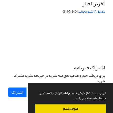
آخرین اخبار
تکمیل آرشیو مجلات
1404-05-08
شماره تماس: 64592299 -021
صندوق پستی:
131851494
پست الکترونیک:
faslnameh1370@yahoo.com
faslnameh@gsi.ir
آدرس سایت:
http://www.gsjournal.ir
اشتراک خبرنامه
برای دریافت اخبار و اطلاعیه های مهم نشریه در خبرنامه نشریه مشترک
شوید.
اشتراک
این وب سایت از کوکی ها برای اطمینان از ارائه بهترین
خدمات استفاده می کند.
متوجه شدم