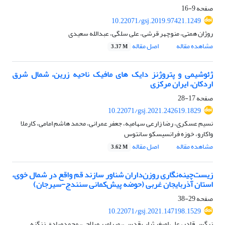
صفحه
9-16
10.22071/gsj.2019.97421.1249
روژان همتی، منوچهر قرشی، علی سلگی، عبدالله سعیدی
مشاهده مقاله
اصل مقاله
3.37 M
ژئوشیمی و پتروژنز دایک های مافیک ناحیه زرین، شمال شرق
اردکان، ایران مرکزی
صفحه
17-28
10.22071/gsj.2021.242619.1829
نسیم عسکری، رضا زارعی سهامیه، جعفر عمرانی، محمد هاشم امامی، کارملا
واکارو، خوزه فرانسیسکو سانتوس
مشاهده مقاله
اصل مقاله
3.62 M
زیست‌چینه‌نگاری روزن‌داران شناور سازند‌ قم واقع در شمال خوی،
استان آذربایجان غربی (حوضه پیش‌کمانی سنندج-سیرجان)
صفحه
29-38
10.22071/gsj.2021.147198.1529
نرگس قادر، علی اصغر ثیاب قدسی، میرامیر صلاحی، محمدصادق زنگنه