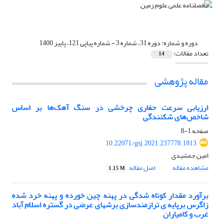
دوره و شماره:
دوره 31، شماره 3 - شماره پیاپی 121، پاییز 1400
تعداد مقالات:
14
مقاله پژوهشی
ارزیابی سرعت حفاری‌ چرخشی در سنگ آهک‌ها بر اساس
شاخص‌های شکنندگی
صفحه
1-8
10.22071/gsj.2021.237778.1813
امین جمشیدی
مشاهده مقاله
اصل مقاله
1.15 M
برآورد مقدار کوتاه شدگی در پهنه چین خورده و پهنه خرد شده
زاگرس برپایه ی ترازمندسازی برش‏های عرضی در گستره اسلام آباد
غرب و کامیاران