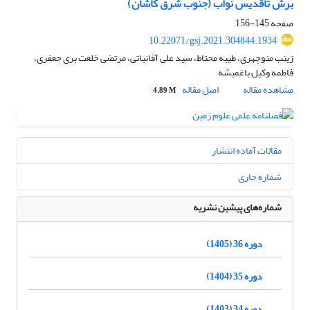
برش تاقدیس نواب (جنوب شرق کاشان)
صفحه
145-156
10.22071/gsj.2021.304844.1934
زینب منوچهری، طیبه محتاط، سید علی آقانباتی، مرتضی خلعت بری جعفری،
فاطمه وکیل باغمیشه
مشاهده مقاله
اصل مقاله
4.89 M
مقالات آماده انتشار
شماره جاری
شماره‌های پیشین نشریه
دوره 36 (1405)
دوره 35 (1404)
دوره 34 (1403)