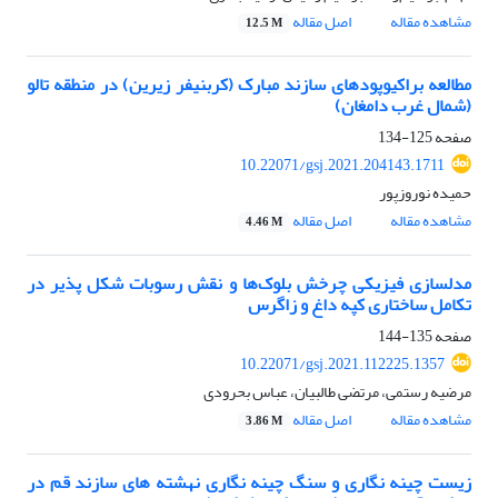
مشاهده مقاله
اصل مقاله
12.5 M
مطالعه براکیوپودهای سازند مبارک (کربنیفر زیرین) در منطقه تالو
(شمال غرب دامغان)
صفحه
125-134
10.22071/gsj.2021.204143.1711
حمیده نوروزپور
مشاهده مقاله
اصل مقاله
4.46 M
مدلسازی فیزیکی چرخش بلوک‌ها و نقش رسوبات شکل پذیر در
تکامل ساختاری کپه داغ و زاگرس
صفحه
135-144
10.22071/gsj.2021.112225.1357
مرضیه رستمی، مرتضی طالبیان، عباس بحرودی
مشاهده مقاله
اصل مقاله
3.86 M
زیست چینه نگاری و سنگ چینه نگاری نهشته های سازند قم در