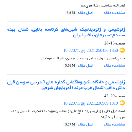
نصرالله عباسی، رضا اهری پور
مشاهده مقاله
اصل مقاله
3.6 M
ژئوشیمی و ژئودینامیک شیل‏‌های کرتاسه بالایی، شمال پهنه
سنندج-سیرجان، باختر ایران
صفحه
13-28
10.22071/gsj.2021.250456.1850
هادی امین رسولی، حاجی حسین عزیزی، شهلا محمودیان
مشاهده مقاله
اصل مقاله
5.76 M
ژئوشیمی و جایگاه تکتونوماگمایی گدازه های آندزیتی میوسن قزل
داش داغی (شمال غرب مرند) آذربایجان شرقی
صفحه
29-42
10.22071/gsj.2021.236969.1810
اسماعیل خان چوبان، بهزاد حاج علی لو، محسن مؤید، محمدرضا حسین زاده،
مروت فرید آزاد
مشاهده مقاله
اصل مقاله
3.67 M