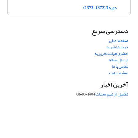
دوره 3 (1372-1373)
دسترسی سریع
صفحه اصلی
درباره نشریه
اعضای هیات تحریریه
ارسال مقاله
تماس با ما
نقشه سایت
آخرین اخبار
تکمیل آرشیو مجلات
1404-05-08
شماره تماس: 64592299 -021
صندوق پستی:
131851494
پست الکترونیک:
faslnameh1370@yahoo.com