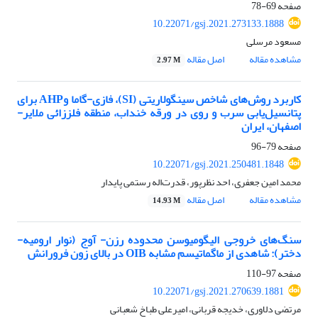
صفحه
69-78
10.22071/gsj.2021.273133.1888
مسعود مرسلی
مشاهده مقاله
اصل مقاله
2.97 M
کاربرد روش‌های شاخص سینگولاریتی (SI)، فازی-گاما وAHP برای
پتانسیل‌یابی سرب و روی در ورقه خنداب، منطقه فلززائی ملایر-
اصفهان، ایران
صفحه
79-96
10.22071/gsj.2021.250481.1848
محمد امین جعفری، احد نظرپور، قدرت‌اله رستمی پایدار
مشاهده مقاله
اصل مقاله
14.93 M
سنگ‌های خروجی الیگومیوسن محدوده رزن- آوج (نوار ارومیه-
دختر): شاهدی از ماگماتیسم مشابه OIB در بالای زون فرورانش
صفحه
97-110
10.22071/gsj.2021.270639.1881
مرتضی دلاوری، خدیجه قربانی، امیرعلی طباخ شعبانی