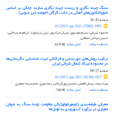
سنگ چینه نگاری و زیست چینه نگاری سازند چلکن بر اساس
نانوپلانکتون‌های آهکی در دشت گرگان (حوضه خزر جنوبی)
صفحه
43-56
10.22071/gsj.2021.270862.1882
محمود شرفی، نسیم موسوی، مهران مرادپور، بیژن بیرانوند، ابراهیم عبدالهی،
حسین مهاجر سلطانی
مشاهده مقاله
اصل مقاله
12.71 M
ترکیب روش‌های دورسنجی و فرکتالی جهت شناسایی دگرسانی‌ها
در محدوده تیرکا، شمال شرقی ایران
صفحه
57-68
10.22071/gsj.2021.242384.1827
مینا زمیاد، پیمان افضل، محسن پورکرمانی، رضا نوری، محمدرضا جعفری
مشاهده مقاله
اصل مقاله
7.01 M
معرفی طبقه‌بندی ژئومورفولوژیکی مقاومت توده سنگ به عنوان
معیاری در برآورد آب ورودی به تونل‌ها