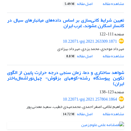
مشاهده مقاله
اصل مقاله
5.49 M
تعیین شرایط کانی‌سازی بر اساس داده‌های میانبارهای سیال در
کانسار اسکارن عشوند، غرب ایران
صفحه
111-122
10.22071/gsj.2021.263309.1871
مهرداد موحدی، محمد یزدی، مهرداد بهزادی
مشاهده مقاله
اصل مقاله
8.8 M
شواهد ساختاری و دما– زمان سنجی درجه حرارت پایین از الگوی
تکوین پیوستگاه رشته-کوههای بزقوش- چهل‌نور(شمال‌باختر
ایران)
صفحه
123-138
10.22071/gsj.2021.257804.1864
ابراهیم غلامی، اصغر احمدی، محمدمهدی خطیب، سعید معدنی پور
مشاهده مقاله
اصل مقاله
14.72 M