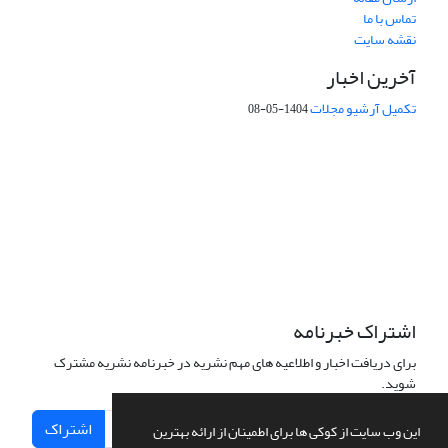
تماس با ما
نقشه سایت
آخرین اخبار
تکمیل آرشیو مجلات
1404-05-08
شماره تماس: 64592299 -021
صندوق پستی:
131851494
پست الکترونیک:
faslnameh1370@yahoo.com
faslnameh@gsi.ir
آدرس سایت:
http://www.gsjournal.ir
اشتراک خبرنامه
برای دریافت اخبار و اطلاعیه های مهم نشریه در خبرنامه نشریه مشترک
شوید.
اشتراک
این وب سایت از کوکی ها برای اطمینان از ارائه بهترین