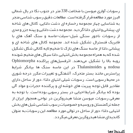
رسوبات آواری میوسن با ضخامت 338 متر در جنوب نکا در یال شمالی
البرز مورد مطالعه قرار گرفته است. مطالعات دقیق رسوب شناسی منجر
به شناسایی چهار مجموعه رخساره ای دشت دلتایی، کانال های شاخه
ای، پیشانی و انتهای دلتا گردید. مجموعه دشت دلتایی و پهنه جزر و مدی
از رسوبات ناجور سنگی شیل-سیلت-ماسه و سنگ آهک های با
فابریک فنسترال تشکیل شده اند. مجموعه کانال های شاخه ای و
پیشانی دلتا از ماسه سنگ های نازک تا ضخیم لایه کانالی شکل تشکیل
شده که به همراه مجموعه بخش انتهایی دلتا سیکل های ضخیم شونده
رو‌به ‌بالا را تشکیل می‌دهند. اثر‌فسیل‌های پراکنده Ophiomorpha
nodosa و Thalassinoides در این ماسه سنگ ها بیانگر شرایط
پر‌استرس مانند بستر متحرک، آشفتگی و تغییرات مکرر درجه شوری
در محیط رسوبی است. رسوبات شیلی انتهای دلتا/ دور از ساحل دارای
مقادیر قابل توجه پیریت های خوشه ای و پرکننده حجرات و مواد آلی
بوده که بیانگر شرایط احیایی در بستر رسوبی بوده است. با توجه به
معرفی رسوبات میوسن منشا هیدروکربن در نواحی همجوار ایران از
جمله ترکمنستان و روسیه و خصوصیات رسوب شناسی شیل های بخش
انتهایی دلتا/ دور از ساحل در توالی مورد مطالعه، این رسوبات به عنوان
کاندیدای منشا هیدروکربن معرفی میگردد.
کلیدواژه‌ها