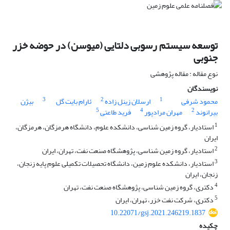
توسعه سیستم رسوبی دلتایی (میوسن) در حوضه خزر
جنوبی
نوع مقاله : مقاله پژوهشی
نویسندگان
3
2
1
محمود شرفی
ارسلان زینل زاده
ئارام بایت گل
بیژن
5
4
2
بیرانوند
مهران مرادپور
فرید طاعتی
1
استادیار، گروه زمین شناسی، دانشکده علوم، دانشگاه هرمزگان، هرمزگان،
ایران
2
استادیار، گروه زمین شناسی، پژوهشگاه صنعت نفت، تهران، ایران
3
استادیار، دانشکده علوم زمین، دانشگاه تحصیلات تکمیلی علوم پایه زنجان،
زنجان، ایران
4
دکتری، گروه زمین شناسی، پژوهشگاه صنعت نفت، تهران
5
دکتری، شرکت نفت خزر، تهران، ایران
10.22071/gsj.2021.246219.1837
چکیده