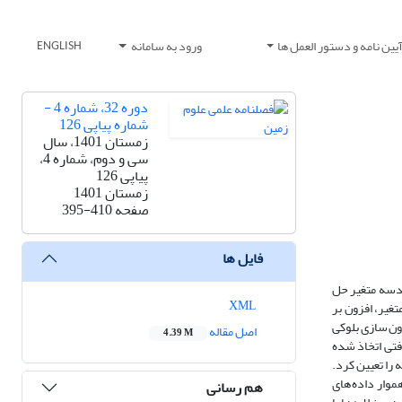
یین نامه و دستور العمل ها
ورود به سامانه
ENGLISH
دوره 32، شماره 4 -
شماره پیاپی 126
زمستان 1401، سال
سی و دوم، شماره 4،
پیاپی 126
زمستان 1401
صفحه
395-410
فایل ها
دسه ثابت و هندسه متغیر حل
XML
غیر، افزون بر
رون سازی بلوکی
اصل مقاله
4.39 M
فتی اتخاذ شده
را تعیین کرد.
موار داده های
هم رسانی