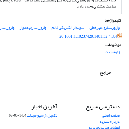
VES نسبت به وارون سازی بلوکی به دلیل وابستگی کمتر به مدل اولیه با چالش
قطعیت بیشتری وجود دارد.
کلیدواژه‌ها
وارون‌سازی غیرخطی
سونداژ الکتریکی قائم
وارون‌سازی هموار
وارون‌ساز
20.1001.1.10237429.1401.32.4.8.4
موضوعات
ژئوفیزیک
مراجع
دسترسی سریع
آخرین اخبار
صفحه اصلی
تکمیل آرشیو مجلات
1404-05-08
درباره نشریه
اعضای هیات تحریریه