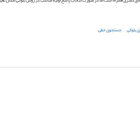
‌های کمتری همراه است اما در صورت انتخاب پاسخ اولیه مناسب در روش بلوکی امکان تعیین 
ی بلوکی
جستجوی خطی
شماره تماس: 64592299 -021
صندوق پستی:
131851494
پست الکترونیک:
faslnameh1370@yahoo.com