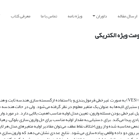
ارسال مقاله
داوران
ویژه نامه
تماس با ما
معرفی کتاب
آ
ومت ویژه الکتریکی
وارون سازی داده های سونداژ الکتریکی قائم (Vertical Electrical Sounding) یا (VES) به صورت غیرخطی فرمول بندی و با استفاده ازگسسته سازی هن
برای لایه ها به عنوان یک متغیر معلوم در نظر گرفته می شود. ولی در حالت هندسه مت
لیل غیرخطی بودن مسئله وارون، تعیین مدل اولیه مناسب اهمیت بالایی دارد. در مورد وا
دی پیدا می کند. برای دستیابی به مقدار اولیه مناسب برای حل وارون سازی بلوکی، رهیا
 محاسبه شده و از روی اختلاف نقاط عطف، می توان مقادیر اولیه متغیرهای مدل هر لایه 
ر روی دو داده واقعی پیاده سازی می شود. نتایج عددی نشان می دهد که وارون سازی ه