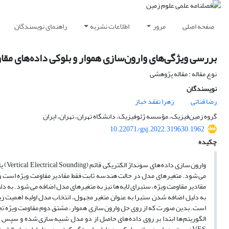
صفحه اصلی
مرور
اطلاعات نشریه
راهنمای نویسندگان
بررسی ویژگی‌های وارون‌سازی هموار و بلوکی داده‌های مقا
نوع مقاله : مقاله پژوهشی
نویسندگان
رضا قناتی
زهرا تفقد خباز
گروه زمین‌فیزیک، مؤسسه ژئوفیزیک، دانشگاه تهران، تهران، ایران
10.22071/gsj.2022.319630.1962
چکیده
می شود. متغیرهای مدل در حالت هندسه ثابت فقط مقادیر مقاومت ویژه است و ست
مقادیر مقاومت ویژه، ستبرای لایه ها نیز به متغیرهای مدل اضافه می شود. به د
به دلیل اضافه شدن ستبرا به عنوان متغیر مجهول، انتخاب مدل اولیه اهمیت زیا
است. بدین صورت که از روی حل وارون سازی هموار، مشتق دوم مقاومت ویژه تجمعی
الگوریتم ها ابتدا بر روی داده های حاصل از دو مدل شبیه سازی شده و سپس ب