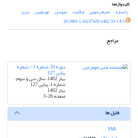
کلیدواژه‌ها
رخساره
محیط رسوبی
لیگنیت
میوسن
تورتونین
تبریز
20.1001.1.10237429.1402.33.1.8.5
مراجع
دوره 33، شماره 1 - شماره
پیاپی 127
بهار 1402، سال سی و سوم،
شماره 1، پیاپی 127
بهار 1402
صفحه
3-26
فایل ها
XML
اصل مقاله