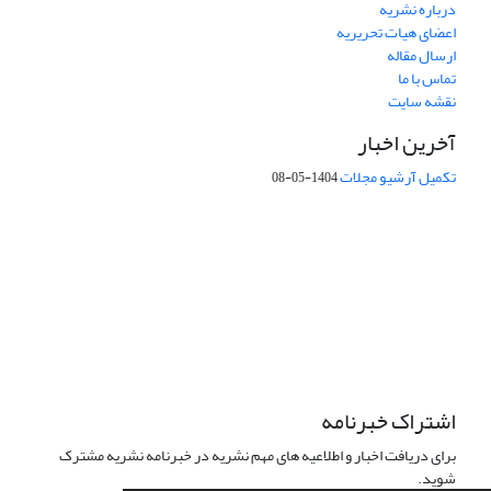
درباره نشریه
اعضای هیات تحریریه
ارسال مقاله
تماس با ما
نقشه سایت
آخرین اخبار
تکمیل آرشیو مجلات
1404-05-08
شماره تماس: 64592299 -021
صندوق پستی:
131851494
پست الکترونیک:
faslnameh1370@yahoo.com
faslnameh@gsi.ir
آدرس سایت:
http://www.gsjournal.ir
اشتراک خبرنامه
برای دریافت اخبار و اطلاعیه های مهم نشریه در خبرنامه نشریه مشترک
شوید.