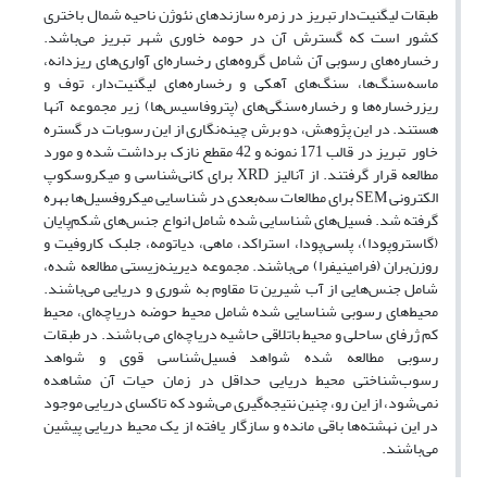
طبقات لیگنیت‌دار تبریز در زمره سازندهای نئوژن ناحیه شمال باختری
کشور است که گسترش آن در حومه خاوری شهر تبریز می‌باشد.
رخساره‌های رسوبی آن شامل گروه‌های رخساره‌ای آواری‌های ریزدانه،
ماسه‌سنگ‌ها، سنگ‌های آهکی و رخساره‌های لیگنیت‌دار، توف و
ریزرخساره‌ها و رخساره‌سنگی‌های (پتروفاسیس‌ها) زیر مجموعه آنها
هستند. در این پژوهش، دو برش چینه‌نگاری از این رسوبات در گستره
خاور تبریز در قالب 171 نمونه و 42 مقطع نازک برداشت شده و مورد
مطالعه قرار گرفتند. از آنالیز XRD برای کانی‌شناسی و میکروسکوپ
الکترونی SEM برای مطالعات سه‌بعدی در شناسایی میکروفسیل‌ها بهره
گرفته شد. فسیل‌های شناسایی شده شامل انواع جنس‌های شکم‌پایان
(گاستروپودا)، پلسی‌پودا، استراکد، ماهی، دیاتومه، جلبک کاروفیت و
روزن‌بران (فرامینیفرا) می‌باشند. مجموعه دیرینه‌زیستی مطالعه شده،
شامل جنس‌هایی از آب شیرین تا مقاوم به شوری و دریایی می‌باشند.
محیط‌های رسوبی شناسایی شده شامل محیط حوضه دریاچه‌ای، محیط
کم ژرفای ساحلی و محیط باتلاقی حاشیه دریاچه‌ای می باشند. در طبقات
رسوبی مطالعه شده شواهد فسیل‌شناسی قوی و شواهد
رسوب‌شناختی محیط دریایی حداقل در زمان حیات آن مشاهده
نمی‌شود، از این رو، چنین نتیجه‌گیری می‌شود که تاکسای دریایی موجود
در این نهشته‌ها باقی مانده و سازگار یافته از یک محیط دریایی پیشین
می‌باشند.