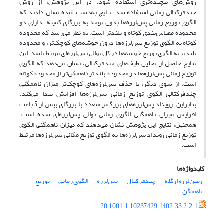
روش‌های پیچیده‌تری استفاده شود. در این پژوهش، از روش
چندفرکتالی زمانی استفاده شد. نتایج به‌دست آمده نشان دادند که
الگوی توزیع زمانی پس‌لرزه‌ها بدون توجه به بزرگای کمینه، دارای دو
محدوده مقیاس‌بندی کوتاه و بلند‌تر است. به نظر می‌رسد که محدوده
کوتاه به الگوی توزیع پس‌لرزه‌ها درون خوشه‌های کوچک‌تر، و محدوده
بلند‌تر به الگوی توزیع خوشه‌ها در کل توالی پس‌لرزه‌ای مرتبط باشد. این
نتایج حاصل از تحلیل طیف‌های چندفرکتالی، نشان می‌دهد که الگوی
توزیع زمانی پس‌لرزه‌ها در محدوده بلندتر ناهمگن‌تر از محدوده کوتاه
است. از سوی دیگر، با حذف پس‌لرزه‌های کوچک‌تر میزان ناهمگنی
چندفرکتالی الگوی توزیع زمانی پس‌لرزه‌ها افزایش پیدا می‌کند.
بنابراین، رویداد پس‌لرزه‌های بزرگ‌تر متعدد با بزرگای بیش از 5 باعث
افزایش میزان ناهمگنی الگوی زمانی توالی پس‌لرزه‌ای شده است.
همچنین، نتایج این پژوهش نشان می‌دهند که میزان ناهمگنی الگوی
توزیع زمانی رویداد پس‌لرزه‌ها به الگوی توزیع مکانی پس‌لرزه‌ها مرتبط
است.
کلیدواژه‌ها
زمین‌لرزه ازگله
چند‌فرکتال
پس‌لرزه
الگوی زمانی
توزیع
ناهمگن
20.1001.1.10237429.1402.33.2.2.1