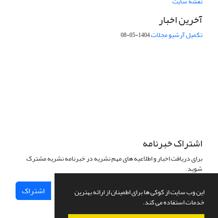
نقشه سایت
آخرین اخبار
تکمیل آرشیو مجلات
1404-05-08
شماره تماس: 64592299 -021
صندوق پستی:
131851494
پست الکترونیک:
faslnameh1370@yahoo.com
faslnameh@gsi.ir
آدرس سایت:
http://www.gsjournal.ir
اشتراک خبرنامه
برای دریافت اخبار و اطلاعیه های مهم نشریه در خبرنامه نشریه مشترک
شوید.
اشتراک
این وب سایت از کوکی ها برای اطمینان از ارائه بهترین
خدمات استفاده می کند.