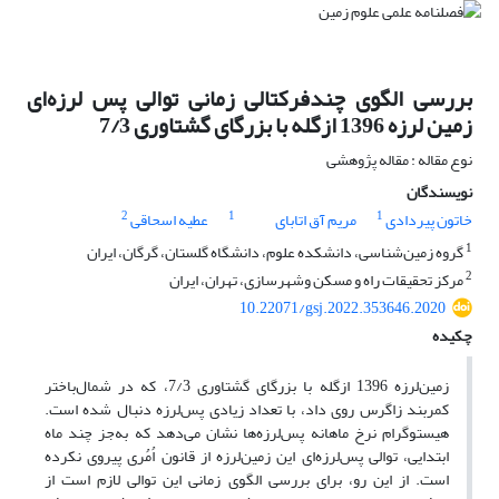
بررسی الگوی چندفرکتالی زمانی توالی پس لرزه‌ای
زمین لرزه 1396 ازگله با بزرگای گشتاوری 7/3
نوع مقاله : مقاله پژوهشی
نویسندگان
2
1
1
خاتون پیردادی
مریم آق اتابای
عطیه اسحاقی
1
گروه زمین‌شناسی، دانشکده علوم، دانشگاه گلستان، گرگان، ایران
2
مرکز تحقیقات راه و مسکن وشهرسازی، تهران، ایران
10.22071/gsj.2022.353646.2020
چکیده
زمین‌لرزه 1396 ازگله با بزرگای گشتاوری 7/3، که در شمال‌باختر
کمربند زاگرس روی داد، با تعداد زیادی پس‌لرزه دنبال شده است.
هیستوگرام نرخ ماهانه پس‌لرزه‌ها نشان می‌دهد که به‌جز چند ماه
ابتدایی، توالی پس‌لرزه‌ای این زمین‌لرزه از قانون اُمُری پیروی نکرده
است. از این رو، برای بررسی الگوی زمانی این توالی لازم است از