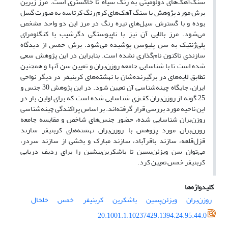
سنگ‌آهک‌های دولومیتی به رنگ سیاه تا خاکستری است. مرز زیرین
برش مورد پژوهش با سنگ آهک‌های کرم رنگ کرتاسه به صورت گسل
بوده و با گسترش سیل‌های تیره رنگ در مرز این دو واحد مشخص
می‌شود. مرز بالایی آن نیز با ناپیوستگی دگرشیب با کنگلومرای
پلی‌ژنتیک به سن پلیوسن پوشیده می‌شود. برش خمس از دیدگاه
سازندی تاکنون نام‌گذاری نشده است. بنابراین در این پژوهش سعی
شده است تا با شناسایی جامعه روزن‌بران و تعیین سن آنها و همچنین
تطابق لایه‌های در برگیرنده‌شان با نهشته‌های کربنیفر در دیگر نواحی
ایران، جایگاه چینه‌شناسی آن تعیین شود. در این پژوهش 30 جنس و
25 گونه از روزن‌بران کف‌زی شناسایی شده است که برای اولین بار در
این ناحیه مورد بررسی قرار گرفته‌اند. بر اساس پراکندگی چینه‌شناسی
روزن‌بران شناسایی شده، حضور جنس‌های شاخص و مقایسه جامعه
روزن‌بران مورد پژوهش با روزن‌بران نهشته‌های کربنیفر سازند
قزل‌قلعه، سازند باقرآباد، سازند مبارک و بخشی از سازند سردر،
می‌توان سن ویزئن‌پسین تا باشکرین‌پیشین را برای ردیف دریایی
کربنیفر خمس تعیین کرد.
کلیدواژه‌ها
روزن‌بران
ویزئن‌پسین
باشکرین
کربنیفر
خمس
خلخال
20.1001.1.10237429.1394.24.95.44.0