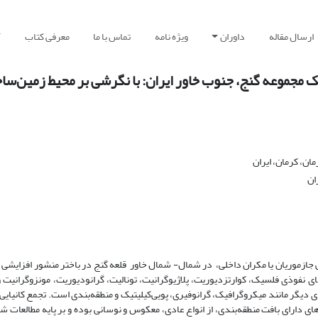
ارسال مقاله
داوران
ویژه نامه
تماس با ما
معرفی کتاب
آ
 مجموعه گنج، جنوب خاور ایران: با نگرشی بر محیط زمین‌سا
ان، کرمان، ایران
ان
 جازموریان یا مکران داخلی، در شمال- شمال خاور قلعه گنج در باختر منشور افزایشی 
 نفوذی فلسیک، کوارتزدیوریت، پلاژیوگرانیت، تونالیت، گرانودیوریت، مونزوگرانیت و
 دیگر مانند میکروگرافیک، گرانوفیری، پویی‌کیلیتیک و منطقه‌بندی است. تجمع کانیایی آن
زهای دارای بافت منطقه‌بندی، از انواع عادی، معکوس و نوسانی بوده و بر پایه مطالعات ش