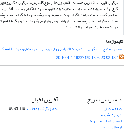
ترکیب آلبیت تا آندزین هستند. آمفیبول‌ها از نوع کلسیمی با ترکیب مگنزیوهورن
گنج ترکیب ترونجمیت تا تونالیت دارند و متعلق به سری ماگمایی ساب- ‌آلکالن ب
عناصر کمیاب به همراه دیاگرام چند عنصره بهنجارشده بر پایه گرانیت‌های پشت
در یک محیط پهنه فرافرورانش است.
کلیدواژه‌ها
مجموعه گنج
مکران
کمربند افیولیتی جازموریان
توده‌های نفوذی فلسیک
20.1001.1.10237429.1393.23.92.18.1
دسترسی سریع
آخرین اخبار
صفحه اصلی
تکمیل آرشیو مجلات
1404-05-08
درباره نشریه
اعضای هیات تحریریه
ارسال مقاله