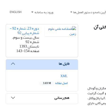
یین نامه و دستور العمل ها
ورود به سامانه
ENGLISH
ختی آن
دوره 23، شماره 92 -
شماره پیاپی 92
سال بیست و سوم،
شماره 92
تابستان 1393
صفحه
143-154
فایل ها
XML
اصل مقاله
3.03 M
مکران و گودال
 آلبیت گرانیت
هم رسانی
ها پلاژیوکلاز،
یمی کانی دارای