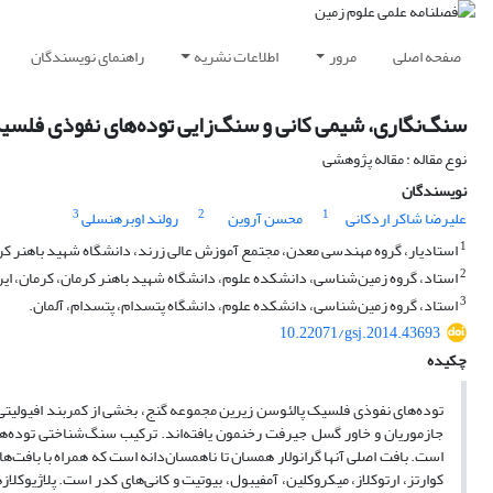
صفحه اصلی
مرور
اطلاعات نشریه
راهنمای نویسندگان
سنگ‌نگاری، شیمی کانی و سنگ‌زایی توده‌های نفوذی فلسیک
نوع مقاله : مقاله پژوهشی
نویسندگان
3
2
1
علیرضا شاکر اردکانی
محسن آروین
رولند اوبرهنسلی
1
استادیار، گروه مهندسی معدن، مجتمع آموزش عالی زرند، دانشگاه شهید باهنر کرم
2
استاد، گروه زمین‌شناسی، دانشکده علوم، دانشگاه شهید باهنر کرمان، کرمان، ایر
3
استاد، گروه زمین‌شناسی، دانشکده علوم، دانشگاه پتسدام، پتسدام، آلمان.
10.22071/gsj.2014.43693
چکیده
توده‌های نفوذی فلسیک پالئوسن زیرین مجموعه گنج، بخشی از کمربند افیولیتی
جازموریان و خاور گسل جیرفت رخنمون یافته‌اند. ترکیب سنگ‌شناختی توده‌های
است. بافت اصلی آنها گرانولار همسان تا ناهمسان‌دانه است که همراه با بافت‌های
کوارتز، ارتوکلاز، میکروکلین، آمفیبول، بیوتیت و کانی‌های کدر است. پلاژیوکلا