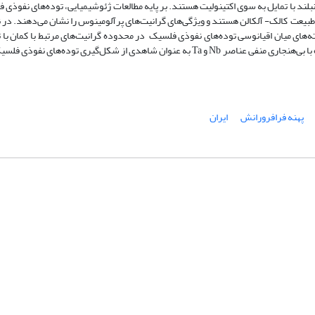
بلند با تمایل به سوی اکتینولیت هستند. بر پایه مطالعات ژئوشیمیایی، توده‌های نفوذی
ا طبیعت کالک- آلکالن هستند و ویژگی‌های گرانیت‌های پرآلومینوس را نشان می‌دهند. در
ه‌های میان اقیانوسی توده‌های نفوذی فلسیک در محدوده گرانیت‌های مرتبط با کمان با 
محدوده گرانیت‌های پشته‌های میان اقیانوسی قرار می‌گیرند. این ویژگی‌ها همراه با بی‌هنجاری منفی عناصر Nb و Ta به عنوان شاهدی از شکل‌
پهنه فرافرورانش
ایران
شماره تماس: 64592299 -021
صندوق پستی:
131851494
پست الکترونیک:
faslnameh1370@yahoo.com