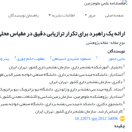
صفحه اصلی
مرور
اطلاعات نشریه
راهنمای نویسندگان
ارائه یک راهبرد برای تکرار ترازیابی دقیق در مقیاس محل
نوع مقاله : مقاله پژوهشی
نویسندگان
3
2
1
یحیی جمور
مسعود مشهدی حسینعلی
یعقوب حاتم چوری
پیتر و
1
دانشیار، آموزشکده نقشه‌برداری، سازمان نقشه‌برداری کشور، تهران، ایران
2
استادیار، دانشکده مهندسی نقشه برداری، دانشگاه صنعتی خواجه نصیر الدین طوس
3
دکتری، سازمان نقشه‌برداری کشور، تهران، ایران
4
استاد، گروه مهندسی نقشه برداری و ژئودزی، دانشگاه نیو برانزویک، نیو برانزویک 
5
استادیار، پژوهشکده علوم‌زمین، سازمان زمین‌شناسی و اکتشافات معدنی کشور،تهر
6
دانشجوی دکتری، دانشکد ه مهندسی نقشه برداری، دانشگاه صنعتی خواجه نصیر ال
7
کارشناس ارشد، سازمان نقشه‌برداری کشور، تهران، ایران
10.22071/gsj.2012.54096
چکیده