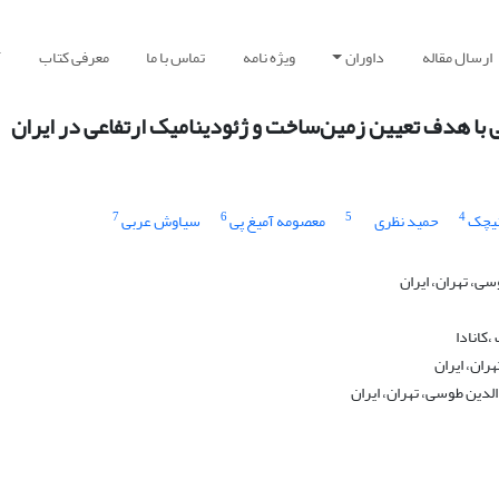
ارسال مقاله
داوران
ویژه نامه
تماس با ما
معرفی کتاب
آ
ی با هدف تعیین زمین‌ساخت و ژئودینامیک ارتفاعی در ایران
7
6
5
4
نیچک
حمید نظری
معصومه آمیغ پی
سیاوش عربی
ی، تهران، ایران
،کانادا
ان، ایران
دین طوسی، تهران، ایران