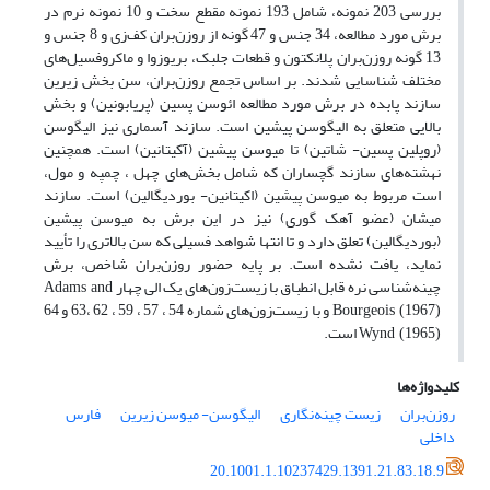
بررسی 203 نمونه، شامل 193 نمونه مقطع سخت و 10 نمونه نرم در
برش مورد مطالعه، 34 جنس و 47 گونه از روزن‌بران کف‌زی و 8 جنس و
13 گونه روزن‌بران پلانکتون و قطعات جلبک، بریوزوا و ماکروفسیل‌های
مختلف شناسایی شدند. بر اساس تجمع روزن‌بران، سن بخش زیرین
سازند پابده در برش مورد مطالعه ائوسن پسین (پریابونین) و بخش
بالایی متعلق به الیگوسن پیشین است. سازند آسماری نیز الیگوسن
(روپلین پسین- شاتین) تا میوسن پیشین (آکیتانین) است. همچنین
نهشته‌های سازند گچساران که شامل بخش‌های چهل ، چمپه و مول،
است مربوط به میوسن پیشین (اکیتانین- بوردیگالین) است. سازند
میشان (عضو آهک گوری) نیز در این برش به میوسن پیشین
(بوردیگالین) تعلق دارد و تا انتها شواهد فسیلی که سن بالاتری را تأیید
نماید، یافت نشده است. بر پایه حضور روزن‌بران شاخص، برش
چینه‌شناسی نره قابل انطباق با زیست‌زون‌های یک الی چهار
Adams and
و با زیست‌زون‌های شماره 54 ، 57 ، 59 ، 62 ،63 و 64
Bourgeois (1967)
است.
Wynd (1965)
کلیدواژه‌ها
روزن‌بران
زیست چینه‌نگاری
الیگوسن- میوسن زیرین
فارس
داخلی
20.1001.1.10237429.1391.21.83.18.9