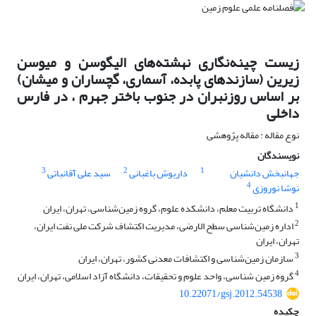
زیست ‌چینه‌نگاری نهشته‌های الیگوسن و میوسن
زیرین (سازند‌های پابده، آسماری، گچساران و میشان)
بر اساس روزن‎بران در جنوب باختر جهرم ، در فارس
داخلی
نوع مقاله : مقاله پژوهشی
نویسندگان
3
2
1
جهانبخش دانشیان
داریوش باغبانی
سید علی آقانباتی
4
نوشا نوروزی
1
دانشگاه تربیت معلم، دانشکده علوم، گروه زمین‌شناسی، تهران، ایران
2
اداره زمین‌شناسی سطح الارضی، مدیریت اکتشاف شرکت ملی نفت ایران،
تهران، ایران
3
سازمان زمین‌شناسی و اکتشافات معدنی کشور، تهران، ایران
4
گروه زمین شناسی، واحد علوم و تحقیقات، دانشگاه آزاد اسلامی، تهران، ایران
10.22071/gsj.2012.54538
چکیده