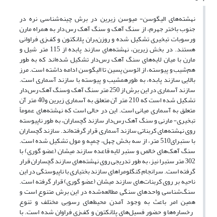
نهشته‌های الیگوسن- میوسن زیرین در برش چینه‌شناسی نره در
جنوب باختر جهرم، از سنگ آهک و سنگ آهک رس‌دار به همراه مارن
ورسوبات تبخیری تشکیل شده و روزن‌بران پلانکتون و کف‌زی فراوانی
هستند. در بخش زیرین، نهشته‌های سازند پابده از 115 متر شیل و
مارن با میان لایه‌های سنگ آهک رس‌دار تشکیل شده‌اند که به طور
هم‌شیب و پیوسته، از ائوسن پسین تا الیگوسن ادامه داشته است. مرز
بالایی سازند پابده، به طورهمشیب و پیوسته با سازند آسماری است.
سازند آسماری در این برش از 250 متر سنگ آهک وسنگ آهک رس‌دار
تشکیل شده است که 210 متر آن متعلق به آسماری زیرین و40 متر آن
متعلق به آسماری میانی است. این در حالی است که نهشته‌های عموماً
تبخیری- مارنی و سنگ آهک رس‌دار سازند گچساران، به طور ناپیوسته
روی نهشته‌های کربناتی سازند آسماری قرار گرفته‌اند. سازند گچساران
با ستبرای510 متر، از سه بخش چهل، چمپه و مول تشکیل شده است.
سنگ آهک‌های خالص و ستبر لایه قاعده سازند میشان (عضو گوری) با
302 متر ستبرا نیز، به طور تدریجی روی نهشته‌های سازند گچساران قرار
گرفته است. سرانجام کنگلومراهای سازند بختیاری با ناپیوستگی در این
ناحیه بر روی کربنات‌های سازند میشان (عضو گوری) قرار گرفته است.
سنگ‌شناسی واحدهای سنگی مطالعه‌شده در این برش متنوع است و
همین امر باعث به وجود آمدن محیط‌های رسوبی مختلف و تنوع
رخساره‌ها و حضور فسیل‌های پلانکتون و کف‌زی فراوان شده است. با