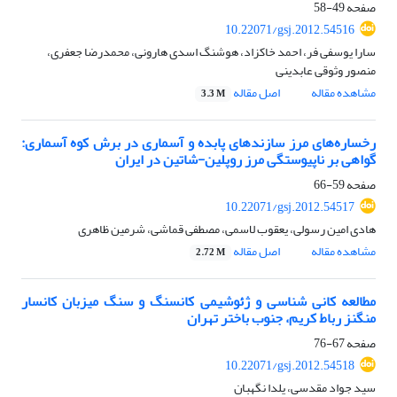
صفحه
49-58
10.22071/gsj.2012.54516
سارا یوسفی فر، احمد خاکزاد، هوشنگ اسدی هارونی، محمدرضا جعفری،
منصور وثوقی عابدینی
مشاهده مقاله
اصل مقاله
3.3 M
رخساره‌های مرز سازند‏های پابده و آسماری در برش کوه آسماری:
گواهی بر ناپیوستگی مرز روپلین-شاتین در ایران
صفحه
59-66
10.22071/gsj.2012.54517
هادی امین رسولی، یعقوب لاسمی، مصطفی قماشی، شرمین ظاهری
مشاهده مقاله
اصل مقاله
2.72 M
مطالعه کانی شناسی و ژئوشیمی کانسنگ و سنگ میزبان کانسار
منگنز رباط کریم، جنوب باختر تهران
صفحه
67-76
10.22071/gsj.2012.54518
سید جواد مقدسی، یلدا نگهبان