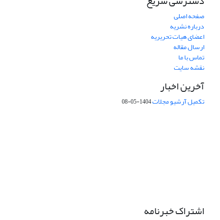
دسترسی سریع
صفحه اصلی
درباره نشریه
اعضای هیات تحریریه
ارسال مقاله
تماس با ما
نقشه سایت
آخرین اخبار
تکمیل آرشیو مجلات
1404-05-08
شماره تماس: 64592299 -021
صندوق پستی:
131851494
پست الکترونیک:
faslnameh1370@yahoo.com
faslnameh@gsi.ir
آدرس سایت:
http://www.gsjournal.ir
اشتراک خبرنامه