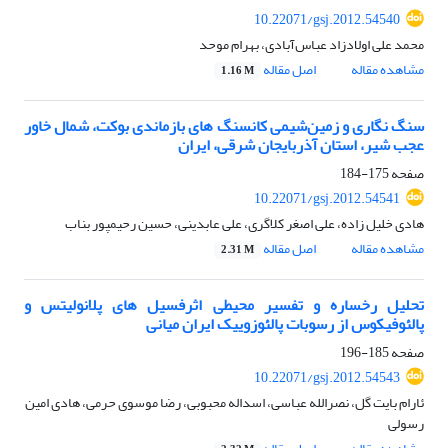
10.22071/gsj.2012.54540
محمد علی اولادزاد عباس‌آبادی، بهرام موحد
مشاهده مقاله
اصل مقاله
1.16 M
سنگ نگاری و زمین‌شیمی کانسنگ های بازماندی بوکت، شمال خاور
عجب شیر، استان آذربایجان شرقی، ایران
صفحه
175-184
10.22071/gsj.2012.54541
هادی خلیل زاده، علی اصغر کلاگری، علی عابدینی، حسین رحیم‎پور بناب
مشاهده مقاله
اصل مقاله
2.31 M
تحلیل رخساره و تفسیر محیطی اثرفسیل های پلانولیتس و
پالئوفیکوس از رسوبات پالئوزوییک ایران میانی
صفحه
185-196
10.22071/gsj.2012.54543
ئارام بایت گل، نصرالله عباسی، اسداله محبوبی، رضا موسوی حرمی، هادی امین
رسولی