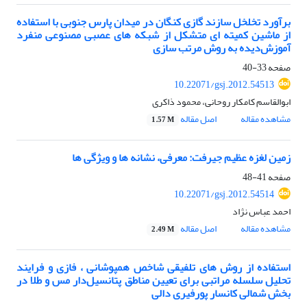
برآورد تخلخل سازند گازی کنگان در میدان پارس جنوبی با استفاده
از ماشین کمیته ای متشکل از شبکه های عصبی مصنوعی منفرد
آموزش‌دیده به روش مرتب سازی
صفحه
33-40
10.22071/gsj.2012.54513
ابوالقاسم کامکار روحانی، محمود ذاکری
مشاهده مقاله
اصل مقاله
1.57 M
زمین لغزه عظیم جیرفت: معرفی، نشانه ها و وی‍‍ژگی ها
صفحه
41-48
10.22071/gsj.2012.54514
احمد عباس نژاد
مشاهده مقاله
اصل مقاله
2.49 M
استفاده از روش های تلفیقی شاخص همپوشانی ، فازی و فرایند
تحلیل سلسله مراتبی برای تعیین مناطق پتانسیل‌دار مس و طلا در
بخش شمالی کانسار پورفیری دالی