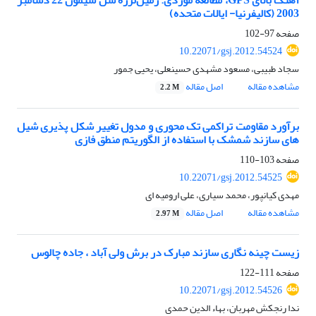
آهنگ بالای GPS، مطالعة موردی: زمین‌لرزة سن سیمون 22 دسامبر
2003 (کالیفرنیا- ایالات متحده)
صفحه
97-102
10.22071/gsj.2012.54524
سجاد طبیبی، مسعود مشهدی حسینعلی، یحیی جمور
مشاهده مقاله
اصل مقاله
2.2 M
برآورد مقاومت تراکمی تک محوری و مدول تغییر شکل پذیری شیل
های سازند شمشک با استفاده از الگوریتم منطق فازی
صفحه
103-110
10.22071/gsj.2012.54525
مهدی کیانپور، محمد سیاری، علی ارومیه ای
مشاهده مقاله
اصل مقاله
2.97 M
زیست چینه نگاری سازند مبارک در برش ولی آباد ، جاده چالوس
صفحه
111-122
10.22071/gsj.2012.54526
ندا رنجکش مهربان، بهاء الدین حمدی