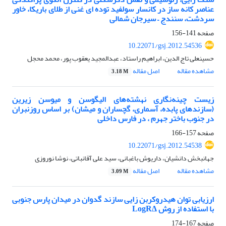
عناصر کانه ساز در کانسار سولفید توده ای غنی از طلای باریکا، خاور
سردشت، سنندج – سیرجان شمالی
صفحه
141-156
10.22071/gsj.2012.54536
حسینعلی تاج الدین، ابراهیم راستاد، عبدالمجید یعقوب پور، محمد محجل
مشاهده مقاله
اصل مقاله
3.18 M
زیست ‌چینه‌نگاری نهشته‌های الیگوسن و میوسن زیرین
(سازند‌های پابده، آسماری، گچساران و میشان) بر اساس روزن‎بران
در جنوب باختر جهرم ، در فارس داخلی
صفحه
157-166
10.22071/gsj.2012.54538
جهانبخش دانشیان، داریوش باغبانی، سید علی آقانباتی، نوشا نوروزی
مشاهده مقاله
اصل مقاله
3.09 M
ارزیابی توان هیدروکربن زایی سازند گدوان در میدان پارس جنوبی
با استفاده از روش ∆LogR
صفحه
167-174