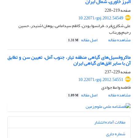
البرز خاوری، شمال ایران
صفحه
219-228
10.22071/gsj.2012.54549
علی شکاری‌فرد، فرانسوا بودن، کاظم سیدامامی، یوهان اشنیدر، حسین
رحیم‌پوربناب
مشاهده مقاله
اصل مقاله
1.31 M
ماکروفسیل‌های گیاهی منطقه تیار، جنوب آمل، تعیین سن و تطابق
آن با سایر افق‌های گیاهی ایران
صفحه
229-237
10.22071/gsj.2012.54551
فاطمه واعظ جوادی
مشاهده مقاله
اصل مقاله
1.09 M
مقالات آماده انتشار
شماره جاری