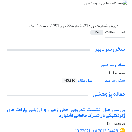
دوره و شماره:
دوره 21، شماره 83، بهار 1391، صفحه 1-252
تعداد مقالات:
24
سخن سردبیر
سخن سردبیر
صفحه
1-1
سخن سردبیر
اصل مقاله
445.1 K
مقاله پژوهشی
بررسی علل نشست تدریجی خطی زمین و ارزیابی پارامترهای
ژئوتکنیکی در شهرک طالقانی اشتهارد
صفحه
3-12
10.22071/gsj.2012.54428