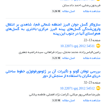
فریدون رضایی، احمد دادستان
مشاهده مقاله
اصل مقاله
3.26 M
سازوکار گسل جوان البرز (منطقه شمالی قم)، شاهدی بر انتقال
وارون‌شدگی گسل‌های پهنه البرز مرکزی-باختری به گسل‌های
هم‌راستای آنها در جنوب این پهنه
صفحه
13-22
10.22071/gsj.2012.54511
رامین الیاس زاده، محمد محجل، بهزاد فراهانی، سیده راضیه جعفری
مشاهده مقاله
اصل مقاله
3.21 M
بررسی توفان گونو و تأثیرات آن بر ژئومورفولوژی خطوط ساحلی
دریای مکران با استفاده از سنجش از دور
صفحه
23-32
10.22071/gsj.2012.54512
علیرضا صالحی پور میلانی، کرامت نژاد افضلی، فاطمه بیاتانی
مشاهده مقاله
اصل مقاله
3.33 M