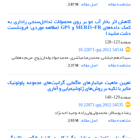
مشاهده مقاله
اصل مقاله
2.87 M
کاهش اثر بخار آب جو بر روی محصولات تداخل‌سنجی راداری به
کمک داده‌های MERIS-FR و GPS (مطالعه موردی: فرونشست
دشت مشهد)
صفحه
123-128
10.22071/gsj.2012.54534
سینا ادهم خیابانی، محمدرضا مباشری، محمدجواد ولدان زوج، مریم دهقانی
مشاهده مقاله
اصل مقاله
2.37 M
تعیین ماهیت میانبارهای ماگمایی گرانیت‌های مجموعه پلوتونیک
ملایر با تکیه بر روش‌های ژئوشیمیایی و آماری
صفحه
129-140
10.22071/gsj.2012.54535
رضا دیوسالار، محمدولی ولی زاده، وحید احدنژاد
مشاهده مقاله
اصل مقاله
2.93 M
سنگ زایی، ژئوشیمی و نقش دگرشکلی در کنترل الگوی پراکندگی