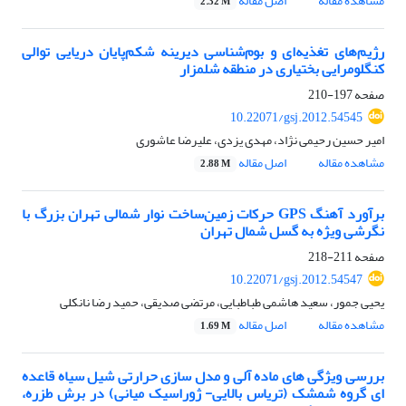
مشاهده مقاله
اصل مقاله
2.32 M
رژیم‌های تغذیه‌ای و بوم‌شناسی دیرینه شکم‌پایان دریایی توالی
کنگلومرایی بختیاری در منطقه شلمزار
صفحه
197-210
10.22071/gsj.2012.54545
امیر حسین رحیمی نژاد، مهدی یزدی، علیرضا عاشوری
مشاهده مقاله
اصل مقاله
2.88 M
برآورد آهنگ GPS حرکات زمین‌ساخت نوار شمالی تهران بزرگ با
نگرشی ویژه به گسل شمال تهران
صفحه
211-218
10.22071/gsj.2012.54547
یحیی جمور، سعید هاشمی طباطبایی، مرتضی صدیقی، حمید رضا نانکلی
مشاهده مقاله
اصل مقاله
1.69 M
بررسی ویژگی های ماده آلی و مدل سازی حرارتی شیل سیاه قاعده
ای گروه شمشک (تریاس بالایی- ژوراسیک میانی) در برش طزره،