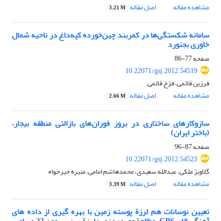
مشاهده مقاله
اصل مقاله
3.21 M
سامانه شکستگی‌ها در کمربند چین‌خورده کپه‌داغ در ناحیه شمال
خاوری بجنورد
صفحه
77-86
10.22071/gsj.2012.54519
فرزین قائمی، فرّخ قائمی
مشاهده مقاله
اصل مقاله
2.66 M
سازوکارهای ساختاری در بروز فوران‌های بازالتی منطقه بیجار،
(باختر ایران)
صفحه
87-96
10.22071/gsj.2012.54523
گلاویژ ملکی، عبدالله سعیدی، محمدهاشم امامی، منیره خیرخواه
مشاهده مقاله
اصل مقاله
3.39 M
تعیین نوسانات هم لرزة پوسته زمین با بهره گیری از داده های