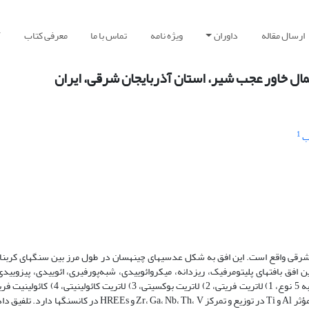
ارسال مقاله
داوران
ویژه نامه
تماس با ما
معرفی کتاب
آ
ل خاور عجب شیر، استان آذربایجان شرقی، ایران
1
 استان آذربایجان­شرقی واقع است. این افق به شکل عدسی­های چینه­سان در طول مرز بین سنگ­های کرب
ین افق بافت­های پلیتومرفیک، ریزدانه، میکروائوییدی، شبه‌پورفیری، ائوییدی، پیزویید
مؤثر
و
در توزیع و تمرکز
،
،
،
،
و
در کانسنگ­ها دارد. تلفیق دا
HREEs
Zr
Ga
Nb
Th
V
Ti
Al