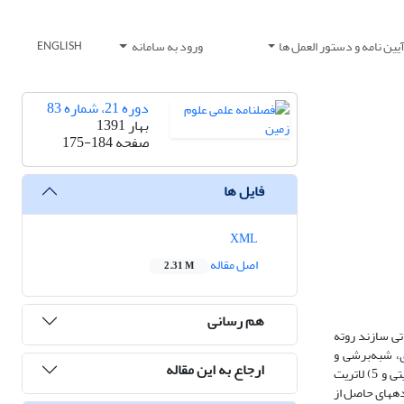
یین نامه و دستور العمل ها
ورود به سامانه
ENGLISH
دوره 21، شماره 83
بهار 1391
صفحه
175-184
فایل ها
XML
اصل مقاله
2.31 M
هم رسانی
ناتی سازند روته
ی، شبه‌برشی­ و
ارجاع به این مقاله
گرهکی نشان می­دهند. براساس داده­های زمین‌شیمیایی، کانسنگ­های این افق به 5 نوع، 1) لاتریت فریتی، 2) لاتریت بوکسیتی، 3) لاتریت کائولینیتی، 4) کائولینیت فریتی و 5) لاتریت
ده­های حاصل از