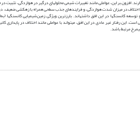
رند. افزون بر این، عواملی مانند تغییرات شیمی محلول­های درگیر در هوازدگی، تثبیت در
، اختلاف در میزان شدت هوازدگی، و فرایندهای جذب سطحی همراه با زهکشی ضعیف، دی
عه کانسنگ­ها در این افق داشته­اند. بارزترین ویژگی زمین‌شیمیایی کانسنگ­ها (به‌ا
ت. این رفتار غیر عادی در این افق، می­تواند با عواملی مانند اختلاف در پایداری کانی­
شماره تماس: 64592299 -021
صندوق پستی:
131851494