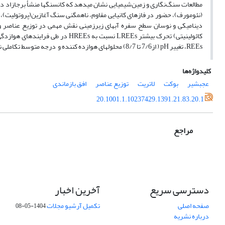
مطالعات سنگ‌نگاری و زمین‌شیمیایی نشان می­دهد که کانسنگ­ها منشأ برجازاد دا
(نئومورف)، حضور در فازهای کانیایی مقاوم، ناهمگنی سنگ آغازین(پروتولیت)
دینامیکی و نوسان سطح سفره آب­های زیرزمینی نقش مهمی در توزیع عناصر و توس
کائولینیتی) تحرک بیشتر
نسبت به
در طی فرایندهای هوازدگی اس
HREEs
LREEs
، تغییر
( از7/6 تا 8/7) محلول­های هوازده کننده و درجه متوسط تکاملی نیمرخ مرتبط باشد.
pH
REEs
کلیدواژه‌ها
عجب‎شیر
بوکت
لاتریت
توزیع عناصر
افق بازماندی
20.1001.1.10237429.1391.21.83.20.1
مراجع
دسترسی سریع
آخرین اخبار
صفحه اصلی
تکمیل آرشیو مجلات
1404-05-08
درباره نشریه