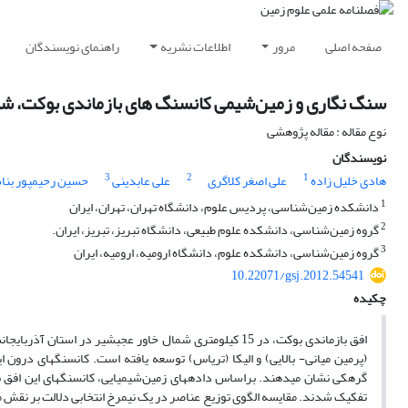
صفحه اصلی
مرور
اطلاعات نشریه
راهنمای نویسندگان
سنگ نگاری و زمین‌شیمی کانسنگ های بازماندی بوکت، شما
نوع مقاله : مقاله پژوهشی
نویسندگان
3
2
1
هادی خلیل زاده
علی اصغر کلاگری
علی عابدینی
حسین رحیم‎پور بناب
1
دانشکده زمین‌شناسی، پردیس علوم، دانشگاه تهران، تهران، ایران
2
گروه زمین‌شناسی، دانشکده علوم طبیعی، دانشگاه تبریز، تبریز، ایران.
3
گروه زمین‌شناسی، دانشکده علوم، دانشگاه ارومیه، ارومیه، ایران
10.22071/gsj.2012.54541
چکیده
افق بازماندی بوکت، در 15 کیلومتری شمال خاور عجب­شیر در
(پرمین میانی- بالایی) و الیکا (تریاس) توسعه یافته­ است. کانسنگ­های درون ا
تفکیک شدند. مقایسه الگوی توزیع عناصر در یک نیمرخ انتخابی دلالت بر نقش 