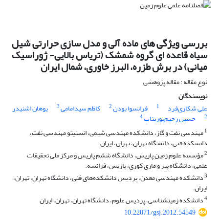
بررسی ویژگی های ماده آلی و مدل سازی حرارتی شیل
سیاه قاعده ای گروه شمشک (تریاس بالایی- ژوراسیک
میانی) در برش طزره، البرز خاوری، شمال ایران
نوع مقاله : مقاله پژوهشی
نویسندگان
3
2
1
علی شکاری‌فرد
فرانسوا بودن
کاظم سیدامامی
یوهان اشنیدر
4
2
حسین رحیم‌پوربناب
1
مهندسی نفت و گاز، دانشکده مهندسی شیمی، انستیتو مهندسی نفت،
دانشکده فنی، دانشگاه تهران، تهران، ایران
2
مؤسسه علوم زمین پاریس، دانشگاه ششم پاریس و مرکز ملی تحقیقات
علمی، دانشگاه پیر و ماری کوری، پاریس، فرانسه.
3
دانشکده مهندسی معدن، پردیس دانشکده‌های فنی، دانشگاه تهران، تهران،
ایران.
4
دانشکده زمین‎شناسی، پردیس علوم، دانشگاه تهران، تهران، ایران
10.22071/gsj.2012.54549