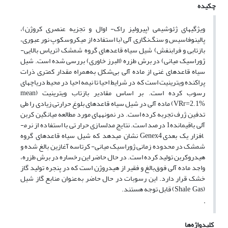
چکیده
ویژگی­های ژئوشیمی (پیرولیز راک- اوال و تجزیه عنصری کروژن)،
پالینوفاسیس و سنگ‌نگاری آلی (با استفاده از میکروسکوپ نور عبوری،
بازتابی و فرابنفش) شیل سیاه قاعده­ای گروه شمشک (تریاس بالایی-
ژوراسیک میانی) در برش طزره (البرز خاوری) بررسی شده است. شیل
سیاه قاعده­ای غنی از ماده آلی بی‌شکل به‌همراه مقدار کمتری ذرات
پراکنده ویترینیت است که در شرایط احیا تا نیمه احیا در محیط دریاچه­ای
رسوب کرده است. بر اساس مقادیر بازتاب ویترینیت (
mean
) ماده آلی در شیل سیاه قاعده­ای بلوغ حرارتی زیادی را طی
VRr=2.1%
تدفین ژرف تجربه کرده است. در نمونه­های مورد مطالعه میانگین کربن
آلی باقیمانده1 درصد است. نتایج مدل­سازی حرارتی با استفاده از نرم­
افزار یک بعدی
نشان می­دهد که شیل سیاه قاعده­ای گروه
Genex4
شمشک در محدوده زمانی ژوراسیک میانی- کرتاسه آغازین بالغ شده و
هیدروکربن تولید کرده است. در حال حاضر این رخساره در برش طزره،
واجد ماده آلی فوق‌بالغ و فقیر از هیدروژن است که در پنجره تولید گاز
خشک قرار دارد. این رسوبات در حال حاضر به‌عنوان منابع گاز شیل
(
) قابل توجه هستند.
Shale Gas
کلیدواژه‌ها