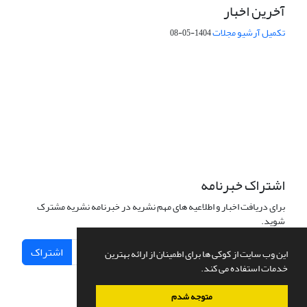
آخرین اخبار
تکمیل آرشیو مجلات
1404-05-08
شماره تماس: 64592299 -021
صندوق پستی:
131851494
پست الکترونیک:
faslnameh1370@yahoo.com
faslnameh@gsi.ir
آدرس سایت:
http://www.gsjournal.ir
اشتراک خبرنامه
برای دریافت اخبار و اطلاعیه های مهم نشریه در خبرنامه نشریه مشترک
شوید.
اشتراک
این وب سایت از کوکی ها برای اطمینان از ارائه بهترین
خدمات استفاده می کند.
متوجه شدم