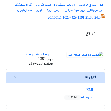
مدل سازی حرارتی
ارزیابی سنگ مادر هیدروکربن
گروه شمشک
تریاس بالایی- ژوراسیک میانی
برش طزره
البرز
شمال ایران
20.1001.1.10237429.1391.21.83.24.5
مراجع
دوره 21، شماره 83
بهار 1391
صفحه
219-228
فایل ها
XML
اصل مقاله
1.31 M